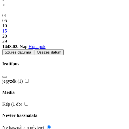
<
01
05
10
15
20
29
1448.02.
Nap
Hónapok
Szűrés dátumra
Összes dátum
Irattípus
jegyzék (1)
Média
Kép (1 db)
Névtér használata
Ne használja a névteret