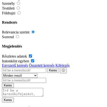
Személy
Testületi
Földrajzi
Rendezés
Relevancia szerint
Sorrend
Megjelenítés
Részletes adatok
Iratonként egyben
Egyszerű keresés
Összetett keresés
Kifejezés
Keres
ⓘ
Keres
Keres