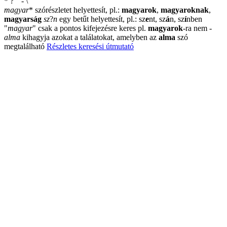
*
?
"
-
\
magyar
*
szórészletet helyettesít, pl.:
magyarok
,
magyaroknak
,
magyarság
sz
?
n
egy betűt helyettesít, pl.: sz
e
nt, sz
á
n, sz
í
nben
"
magyar
"
csak a pontos kifejezésre keres pl.
magyarok
-ra nem
-
alma
kihagyja azokat a találatokat, amelyben az
alma
szó
megtalálható
Részletes keresési útmutató