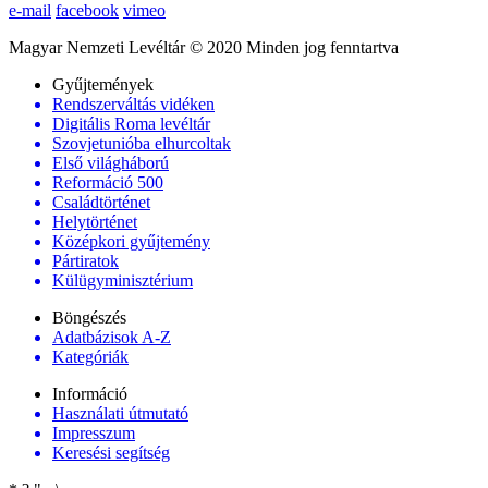
e-mail
facebook
vimeo
Magyar Nemzeti Levéltár © 2020 Minden jog fenntartva
Gyűjtemények
Rendszerváltás vidéken
Digitális Roma levéltár
Szovjetunióba elhurcoltak
Első világháború
Reformáció 500
Családtörténet
Helytörténet
Középkori gyűjtemény
Pártiratok
Külügyminisztérium
Böngészés
Adatbázisok A-Z
Kategóriák
Információ
Használati útmutató
Impresszum
Keresési segítség