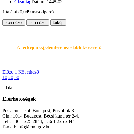
Clear tag
Dátum: 1448-02
1 találat
(0,049 másodperc)
ikon nézet
lista nézet
térkép
A térkép megjelenítéséhez elöbb keressen!
Előző
1
Következő
10
20
50
találat
Elérhetőségek
Postacím: 1250 Budapest, Postafiók 3.
Cím: 1014 Budapest, Bécsi kapu tér 2-4.
Tel.: +36 1 225 2843, +36 1 225 2844
E-mail: info@mnl.gov.hu