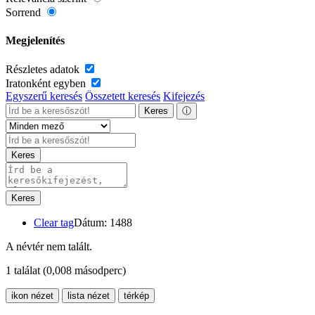
Sorrend
Megjelenítés
Részletes adatok
Iratonként egyben
Egyszerű keresés
Összetett keresés
Kifejezés
Keres
ⓘ
Keres
Keres
Clear tag
Dátum: 1488
A névtér nem talált.
1 találat
(0,008 másodperc)
ikon nézet
lista nézet
térkép