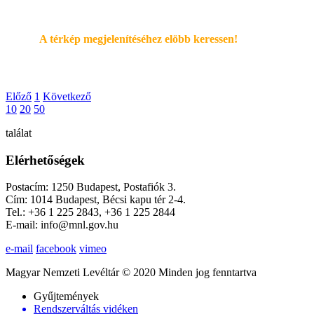
A térkép megjelenítéséhez elöbb keressen!
Előző
1
Következő
10
20
50
találat
Elérhetőségek
Postacím: 1250 Budapest, Postafiók 3.
Cím: 1014 Budapest, Bécsi kapu tér 2-4.
Tel.: +36 1 225 2843, +36 1 225 2844
E-mail: info@mnl.gov.hu
e-mail
facebook
vimeo
Magyar Nemzeti Levéltár © 2020 Minden jog fenntartva
Gyűjtemények
Rendszerváltás vidéken