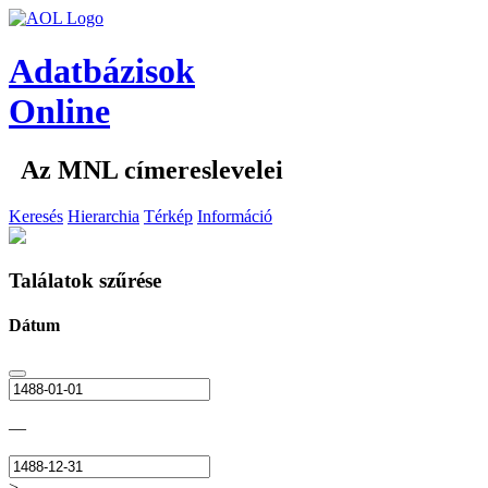
Adatbázisok
Online
Az MNL címereslevelei
Keresés
Hierarchia
Térkép
Információ
Találatok szűrése
Dátum
—
>