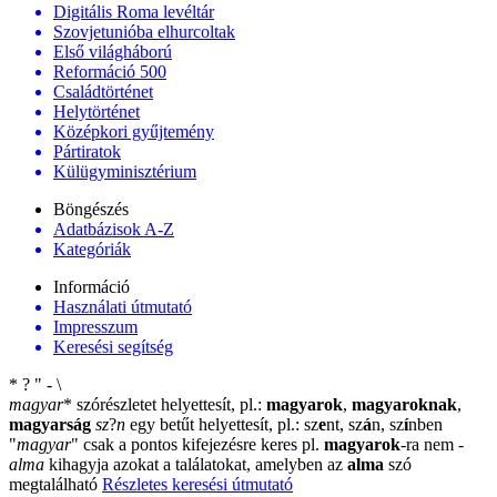
Digitális Roma levéltár
Szovjetunióba elhurcoltak
Első világháború
Reformáció 500
Családtörténet
Helytörténet
Középkori gyűjtemény
Pártiratok
Külügyminisztérium
Böngészés
Adatbázisok A-Z
Kategóriák
Információ
Használati útmutató
Impresszum
Keresési segítség
*
?
"
-
\
magyar
*
szórészletet helyettesít, pl.:
magyarok
,
magyaroknak
,
magyarság
sz
?
n
egy betűt helyettesít, pl.: sz
e
nt, sz
á
n, sz
í
nben
"
magyar
"
csak a pontos kifejezésre keres pl.
magyarok
-ra nem
-
alma
kihagyja azokat a találatokat, amelyben az
alma
szó
megtalálható
Részletes keresési útmutató