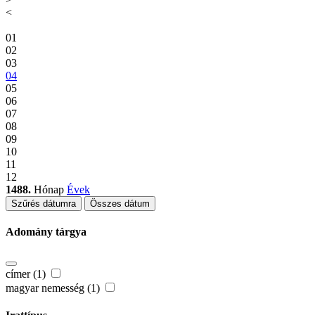
<
01
02
03
04
05
06
07
08
09
10
11
12
1488.
Hónap
Évek
Szűrés dátumra
Összes dátum
Adomány tárgya
címer (1)
magyar nemesség (1)