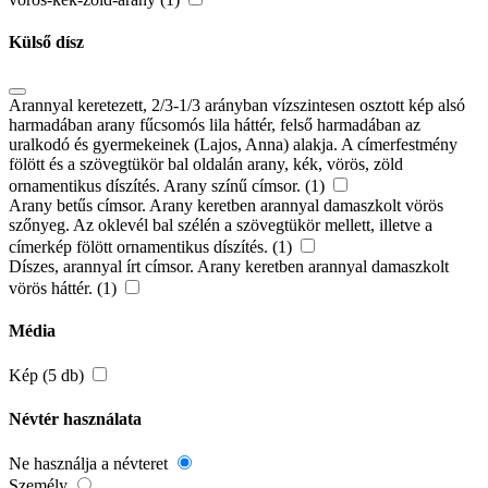
Külső dísz
Arannyal keretezett, 2/3-1/3 arányban vízszintesen osztott kép alsó
harmadában arany fűcsomós lila háttér, felső harmadában az
uralkodó és gyermekeinek (Lajos, Anna) alakja. A címerfestmény
fölött és a szövegtükör bal oldalán arany, kék, vörös, zöld
ornamentikus díszítés. Arany színű címsor. (1)
Arany betűs címsor. Arany keretben arannyal damaszkolt vörös
szőnyeg. Az oklevél bal szélén a szövegtükör mellett, illetve a
címerkép fölött ornamentikus díszítés. (1)
Díszes, arannyal írt címsor. Arany keretben arannyal damaszkolt
vörös háttér. (1)
Média
Kép (5 db)
Névtér használata
Ne használja a névteret
Személy