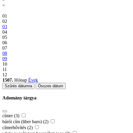
<
01
02
03
04
05
06
07
08
09
10
11
12
1507.
Hónap
Évek
Szűrés dátumra
Összes dátum
Adomány tárgya
címer (3)
bárói cím (liber baro) (2)
címerbővítés (2)