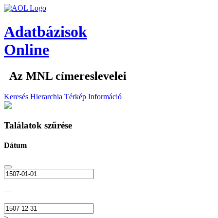
Adatbázisok
Online
Az MNL címereslevelei
Keresés
Hierarchia
Térkép
Információ
Találatok szűrése
Dátum
—
>