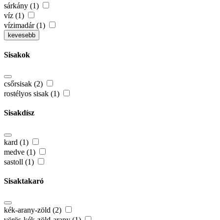
sárkány (1)
víz (1)
vízimadár (1)
kevesebb
Sisakok
csőrsisak (2)
rostélyos sisak (1)
Sisakdísz
kard (1)
medve (1)
sastoll (1)
Sisaktakaró
kék-arany-zöld (2)
vörös-kék-zöld-arany (1)