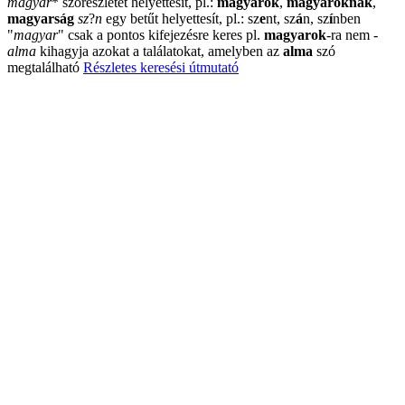
magyar
*
szórészletet helyettesít, pl.:
magyarok
,
magyaroknak
,
magyarság
sz
?
n
egy betűt helyettesít, pl.: sz
e
nt, sz
á
n, sz
í
nben
"
magyar
"
csak a pontos kifejezésre keres pl.
magyarok
-ra nem
-
alma
kihagyja azokat a találatokat, amelyben az
alma
szó
megtalálható
Részletes keresési útmutató