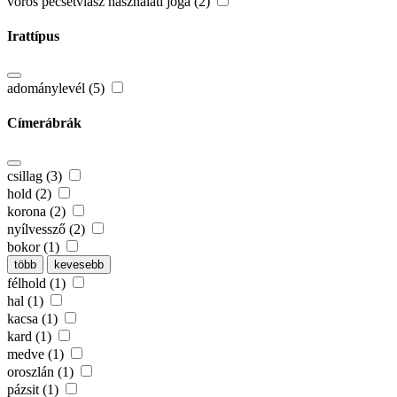
vörös pecsétviasz használati joga (2)
Irattípus
adománylevél (5)
Címerábrák
csillag (3)
hold (2)
korona (2)
nyílvessző (2)
bokor (1)
több
kevesebb
félhold (1)
hal (1)
kacsa (1)
kard (1)
medve (1)
oroszlán (1)
pázsit (1)