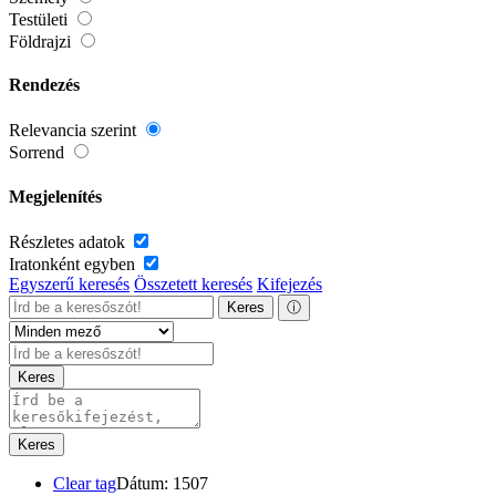
Testületi
Földrajzi
Rendezés
Relevancia szerint
Sorrend
Megjelenítés
Részletes adatok
Iratonként egyben
Egyszerű keresés
Összetett keresés
Kifejezés
Keres
ⓘ
Keres
Keres
Clear tag
Dátum: 1507