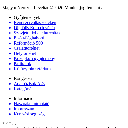
Magyar Nemzeti Levéltár © 2020 Minden jog fenntartva
Gyűjtemények
Rendszerváltás vidéken
Digitális Roma levéltár
Szovjetunióba elhurcoltak
Első világháború
Reformáció 500
Családtörténet
Helytörténet
Középkori gyűjtemény
Pártiratok
Külügyminisztérium
Böngészés
Adatbázisok A-Z
Kategóriák
Információ
Használati útmutató
Impresszum
Keresési segítség
*
?
"
-
\