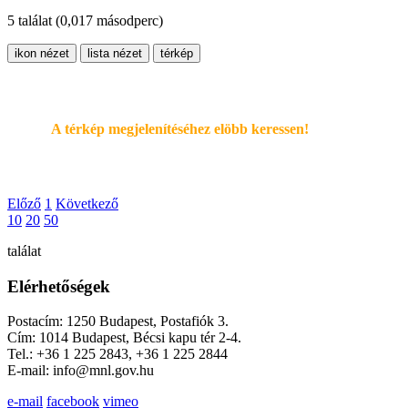
5 találat
(0,017 másodperc)
ikon nézet
lista nézet
térkép
A térkép megjelenítéséhez elöbb keressen!
Előző
1
Következő
10
20
50
találat
Elérhetőségek
Postacím: 1250 Budapest, Postafiók 3.
Cím: 1014 Budapest, Bécsi kapu tér 2-4.
Tel.: +36 1 225 2843, +36 1 225 2844
E-mail: info@mnl.gov.hu
e-mail
facebook
vimeo