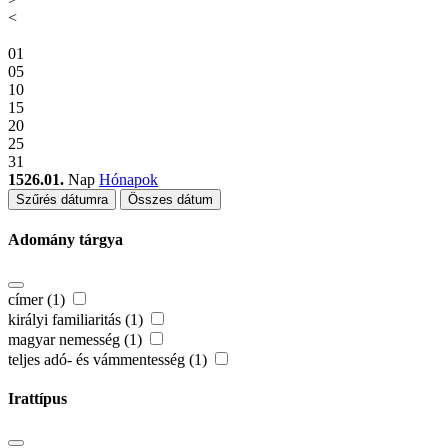
<
01
05
10
15
20
25
31
1526.01.
Nap
Hónapok
Szűrés dátumra
Összes dátum
Adomány tárgya
címer (1)
királyi familiaritás (1)
magyar nemesség (1)
teljes adó- és vámmentesség (1)
Irattípus