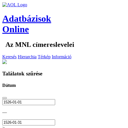
Adatbázisok
Online
Az MNL címereslevelei
Keresés
Hierarchia
Térkép
Információ
Találatok szűrése
Dátum
—
>