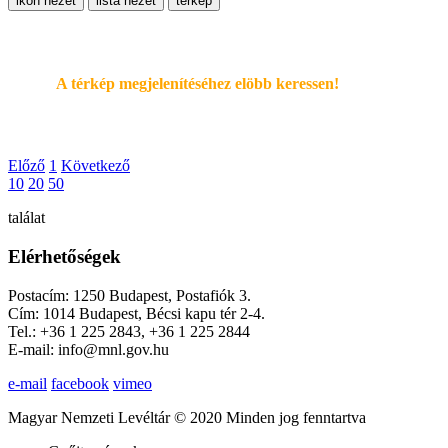
ikon nézet
lista nézet
térkép
A térkép megjelenítéséhez elöbb keressen!
Előző
1
Következő
10
20
50
találat
Elérhetőségek
Postacím: 1250 Budapest, Postafiók 3.
Cím: 1014 Budapest, Bécsi kapu tér 2-4.
Tel.: +36 1 225 2843, +36 1 225 2844
E-mail: info@mnl.gov.hu
e-mail
facebook
vimeo
Magyar Nemzeti Levéltár © 2020 Minden jog fenntartva