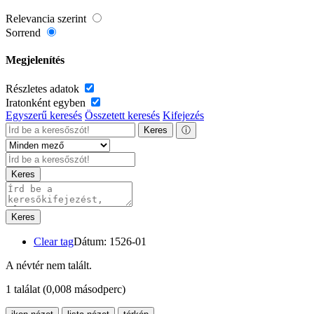
Relevancia szerint
Sorrend
Megjelenítés
Részletes adatok
Iratonként egyben
Egyszerű keresés
Összetett keresés
Kifejezés
Keres
ⓘ
Keres
Keres
Clear tag
Dátum: 1526-01
A névtér nem talált.
1 találat
(0,008 másodperc)