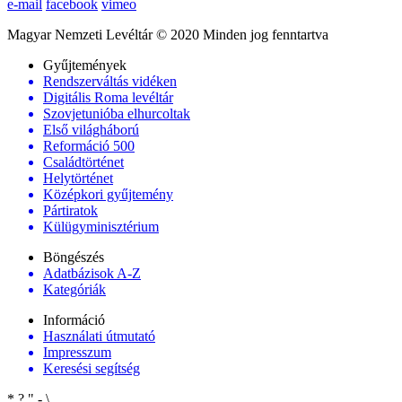
e-mail
facebook
vimeo
Magyar Nemzeti Levéltár © 2020 Minden jog fenntartva
Gyűjtemények
Rendszerváltás vidéken
Digitális Roma levéltár
Szovjetunióba elhurcoltak
Első világháború
Reformáció 500
Családtörténet
Helytörténet
Középkori gyűjtemény
Pártiratok
Külügyminisztérium
Böngészés
Adatbázisok A-Z
Kategóriák
Információ
Használati útmutató
Impresszum
Keresési segítség
*
?
"
-
\