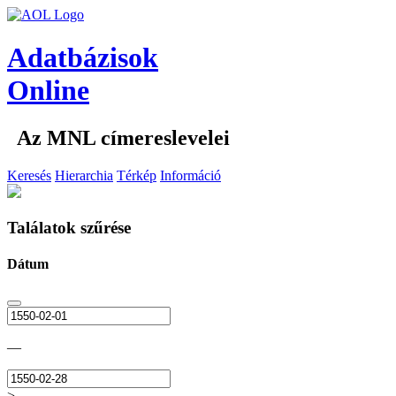
Adatbázisok
Online
Az MNL címereslevelei
Keresés
Hierarchia
Térkép
Információ
Találatok szűrése
Dátum
—
>