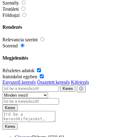
Személy
Testületi
Földrajzi
Rendezés
Relevancia szerint
Sorrend
Megjelenítés
Részletes adatok
Iratonként egyben
Egyszerű keresés
Összetett keresés
Kifejezés
Keres
ⓘ
Keres
Keres