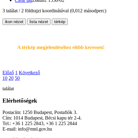
Clear tag
Dátum: 1550-02
3 találat / 2 földrajzi koordinátával
(0,012 másodperc)
ikon nézet
lista nézet
térkép
A térkép megjelenítéséhez elöbb keressen!
Előző
1
Következő
10
20
50
találat
Elérhetőségek
Postacím: 1250 Budapest, Postafiók 3.
Cím: 1014 Budapest, Bécsi kapu tér 2-4.
Tel.: +36 1 225 2843, +36 1 225 2844
E-mail: info@mnl.gov.hu