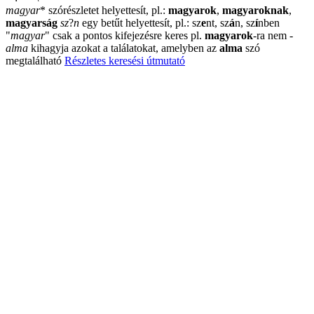
magyar
*
szórészletet helyettesít, pl.:
magyarok
,
magyaroknak
,
magyarság
sz
?
n
egy betűt helyettesít, pl.: sz
e
nt, sz
á
n, sz
í
nben
"
magyar
"
csak a pontos kifejezésre keres pl.
magyarok
-ra nem
-
alma
kihagyja azokat a találatokat, amelyben az
alma
szó
megtalálható
Részletes keresési útmutató