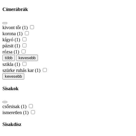
Címerábrák
kivont tőr (1)
korona (1)
kígyó (1)
pázsit (1)
rózsa (1)
több
kevesebb
szikla (1)
szürke ruhás kar (1)
kevesebb
Sisakok
csőrsisak (1)
ismeretlen (1)
Sisakdísz