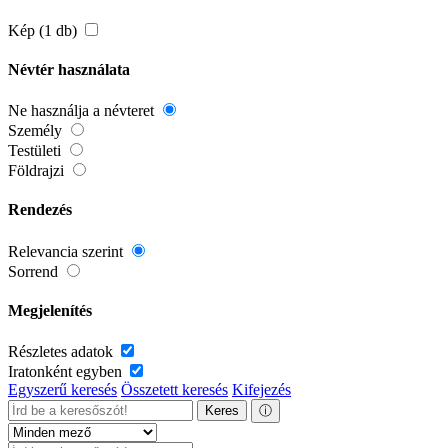
Kép (1 db)
Névtér használata
Ne használja a névteret
Személy
Testületi
Földrajzi
Rendezés
Relevancia szerint
Sorrend
Megjelenítés
Részletes adatok
Iratonként egyben
Egyszerű keresés
Összetett keresés
Kifejezés
Keres
ⓘ