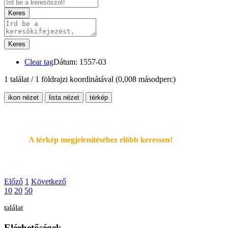
Keres
Keres
Clear tag
Dátum: 1557-03
1 találat / 1 földrajzi koordinátával
(0,008 másodperc)
ikon nézet
lista nézet
térkép
A térkép megjelenítéséhez elöbb keressen!
Előző
1
Következő
10
20
50
találat
Elérhetőségek