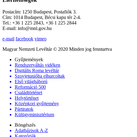
Postacím: 1250 Budapest, Postafiók 3.
Cím: 1014 Budapest, Bécsi kapu tér 2-4.
Tel.: +36 1 225 2843, +36 1 225 2844
E-mail: info@mnl.gov.hu
e-mail
facebook
vimeo
Magyar Nemzeti Levéltár © 2020 Minden jog fenntartva
Gyűjtemények
Rendszerváltás vidéken
Digitális Roma levéltár
Szovjetunióba elhurcoltak
Első világháború
Reformáció 500
Családtörténet
Helytörténet
Középkori gyűjtemény
Pártiratok
Külügyminisztérium
Böngészés
Adatbázisok A-Z
Kategóriák