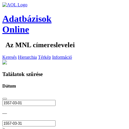
Adatbázisok
Online
Az MNL címereslevelei
Keresés
Hierarchia
Térkép
Információ
Találatok szűrése
Dátum
—
>