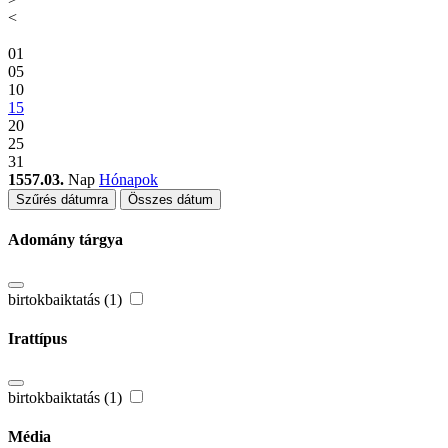
<
01
05
10
15
20
25
31
1557.03.
Nap
Hónapok
Szűrés dátumra
Összes dátum
Adomány tárgya
birtokbaiktatás (1)
Irattípus
birtokbaiktatás (1)
Média