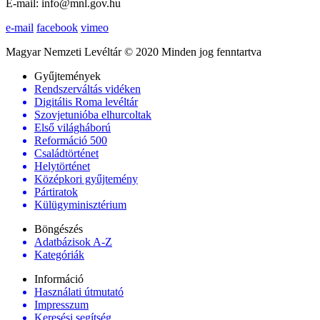
E-mail: info@mnl.gov.hu
e-mail
facebook
vimeo
Magyar Nemzeti Levéltár © 2020 Minden jog fenntartva
Gyűjtemények
Rendszerváltás vidéken
Digitális Roma levéltár
Szovjetunióba elhurcoltak
Első világháború
Reformáció 500
Családtörténet
Helytörténet
Középkori gyűjtemény
Pártiratok
Külügyminisztérium
Böngészés
Adatbázisok A-Z
Kategóriák
Információ
Használati útmutató
Impresszum
Keresési segítség