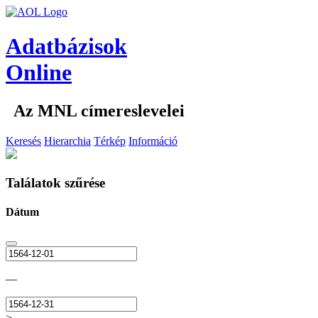
Adatbázisok
Online
Az MNL címereslevelei
Keresés
Hierarchia
Térkép
Információ
Találatok szűrése
Dátum
—
>