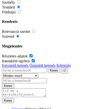
Személy
Testületi
Földrajzi
Rendezés
Relevancia szerint
Sorrend
Megjelenítés
Részletes adatok
Iratonként egyben
Egyszerű keresés
Összetett keresés
Kifejezés
Keres
ⓘ
Keres
Keres