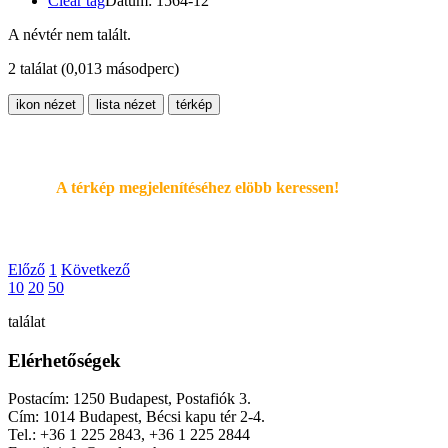
Clear tag
Dátum: 1564-12
A névtér nem talált.
2 találat
(0,013 másodperc)
ikon nézet
lista nézet
térkép
A térkép megjelenítéséhez elöbb keressen!
Előző
1
Következő
10
20
50
találat
Elérhetőségek
Postacím: 1250 Budapest, Postafiók 3.
Cím: 1014 Budapest, Bécsi kapu tér 2-4.
Tel.: +36 1 225 2843, +36 1 225 2844