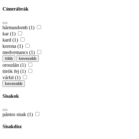
Címerábrák
hármasdomb (1)
kar (1)
kard (1)
korona (1)
medvemancs (1)
több
kevesebb
oroszlán (1)
török fej (1)
várfal (1)
kevesebb
Sisakok
pántos sisak (1)
Sisakdísz