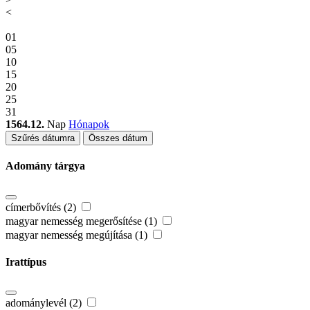
<
01
05
10
15
20
25
31
1564.12.
Nap
Hónapok
Szűrés dátumra
Összes dátum
Adomány tárgya
címerbővítés (2)
magyar nemesség megerősítése (1)
magyar nemesség megújítása (1)
Irattípus
adománylevél (2)