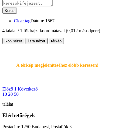
Keres
Clear tag
Dátum: 1567
4 találat / 1 földrajzi koordinátával
(0,012 másodperc)
ikon nézet
lista nézet
térkép
A térkép megjelenítéséhez elöbb keressen!
Előző
1
Következő
10
20
50
találat
Elérhetőségek
Postacím: 1250 Budapest, Postafiók 3.