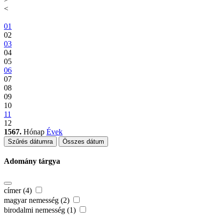
<
01
02
03
04
05
06
07
08
09
10
11
12
1567.
Hónap
Évek
Szűrés dátumra
Összes dátum
Adomány tárgya
címer (4)
magyar nemesség (2)
birodalmi nemesség (1)