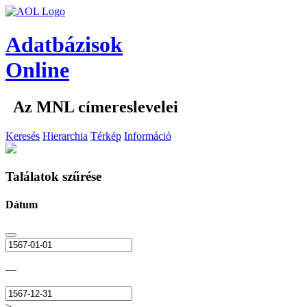
Adatbázisok
Online
Az MNL címereslevelei
Keresés
Hierarchia
Térkép
Információ
Találatok szűrése
Dátum
—
>