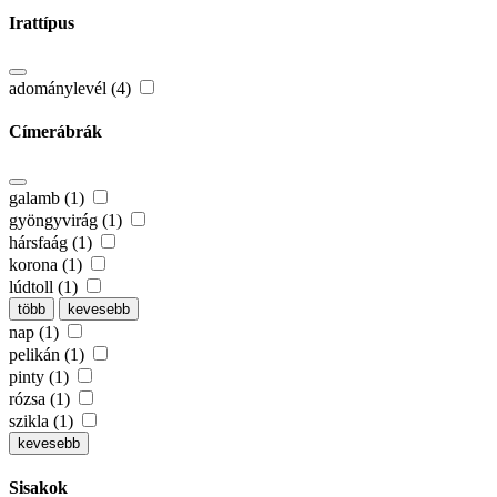
Irattípus
adománylevél (4)
Címerábrák
galamb (1)
gyöngyvirág (1)
hársfaág (1)
korona (1)
lúdtoll (1)
több
kevesebb
nap (1)
pelikán (1)
pinty (1)
rózsa (1)
szikla (1)
kevesebb
Sisakok