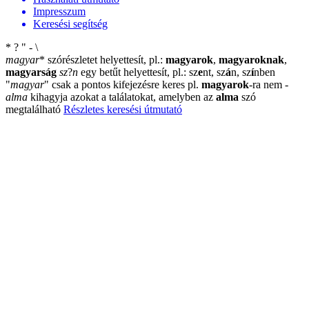
Impresszum
Keresési segítség
*
?
"
-
\
magyar
*
szórészletet helyettesít, pl.:
magyarok
,
magyaroknak
,
magyarság
sz
?
n
egy betűt helyettesít, pl.: sz
e
nt, sz
á
n, sz
í
nben
"
magyar
"
csak a pontos kifejezésre keres pl.
magyarok
-ra nem
-
alma
kihagyja azokat a találatokat, amelyben az
alma
szó
megtalálható
Részletes keresési útmutató