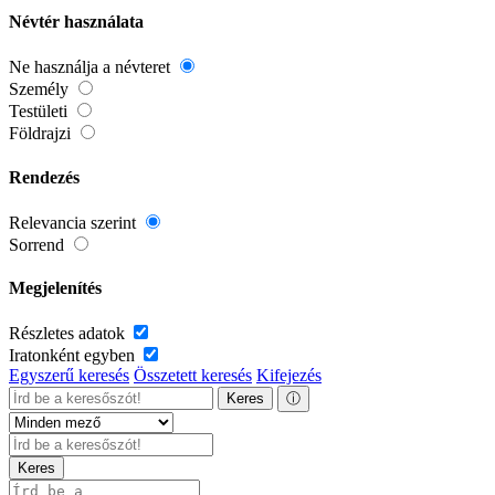
Névtér használata
Ne használja a névteret
Személy
Testületi
Földrajzi
Rendezés
Relevancia szerint
Sorrend
Megjelenítés
Részletes adatok
Iratonként egyben
Egyszerű keresés
Összetett keresés
Kifejezés
Keres
ⓘ
Keres