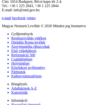
Cím: 1014 Budapest, Bécsi kapu tér 2-4.
Tel.: +36 1 225 2843, +36 1 225 2844
E-mail: info@mnl.gov.hu
e-mail
facebook
vimeo
Magyar Nemzeti Levéltár © 2020 Minden jog fenntartva
Gyűjtemények
Rendszerváltás vidéken
Digitális Roma levéltár
Szovjetunióba elhurcoltak
Első világháború
Reformáció 500
Családtörténet
Helytörténet
Középkori gyűjtemény
Pártiratok
Külügyminisztérium
Böngészés
Adatbázisok A-Z
Kategóriák
Információ
Használati útmutató