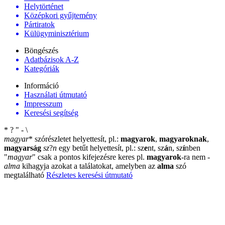
Helytörténet
Középkori gyűjtemény
Pártiratok
Külügyminisztérium
Böngészés
Adatbázisok A-Z
Kategóriák
Információ
Használati útmutató
Impresszum
Keresési segítség
*
?
"
-
\
magyar
*
szórészletet helyettesít, pl.:
magyarok
,
magyaroknak
,
magyarság
sz
?
n
egy betűt helyettesít, pl.: sz
e
nt, sz
á
n, sz
í
nben
"
magyar
"
csak a pontos kifejezésre keres pl.
magyarok
-ra nem
-
alma
kihagyja azokat a találatokat, amelyben az
alma
szó
megtalálható
Részletes keresési útmutató