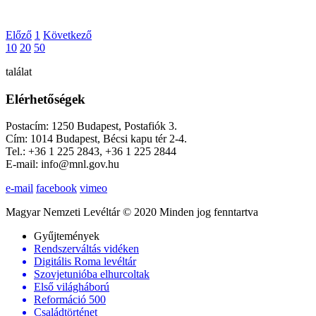
Előző
1
Következő
10
20
50
találat
Elérhetőségek
Postacím: 1250 Budapest, Postafiók 3.
Cím: 1014 Budapest, Bécsi kapu tér 2-4.
Tel.: +36 1 225 2843, +36 1 225 2844
E-mail: info@mnl.gov.hu
e-mail
facebook
vimeo
Magyar Nemzeti Levéltár © 2020 Minden jog fenntartva
Gyűjtemények
Rendszerváltás vidéken
Digitális Roma levéltár
Szovjetunióba elhurcoltak
Első világháború
Reformáció 500
Családtörténet