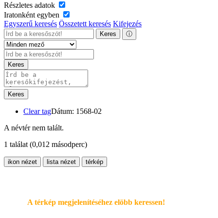
Részletes adatok
Iratonként egyben
Egyszerű keresés
Összetett keresés
Kifejezés
Keres
ⓘ
Keres
Keres
Clear tag
Dátum: 1568-02
A névtér nem talált.
1 találat
(0,012 másodperc)
ikon nézet
lista nézet
térkép
A térkép megjelenítéséhez elöbb keressen!