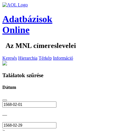
Adatbázisok
Online
Az MNL címereslevelei
Keresés
Hierarchia
Térkép
Információ
Találatok szűrése
Dátum
—
>