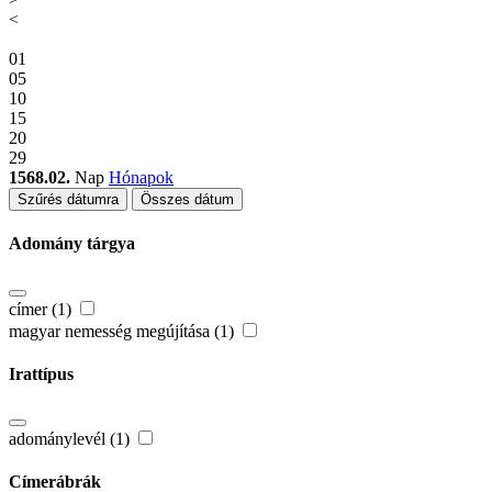
<
01
05
10
15
20
29
1568.02.
Nap
Hónapok
Szűrés dátumra
Összes dátum
Adomány tárgya
címer (1)
magyar nemesség megújítása (1)
Irattípus
adománylevél (1)
Címerábrák