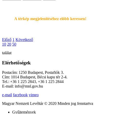
A térkép megjelenítéséhez elöbb keressen!
Előző
1
Következő
10
20
50
találat
Elérhetőségek
Postacím: 1250 Budapest, Postafiók 3.
Cím: 1014 Budapest, Bécsi kapu tér 2-4.
Tel.: +36 1 225 2843, +36 1 225 2844
E-mail: info@mnl.gov.hu
e-mail
facebook
vimeo
Magyar Nemzeti Levéltár © 2020 Minden jog fenntartva
Gyűjtemények