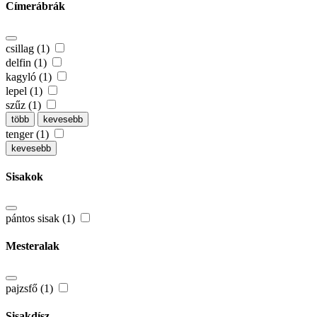
Címerábrák
csillag (1)
delfin (1)
kagyló (1)
lepel (1)
szűz (1)
több
kevesebb
tenger (1)
kevesebb
Sisakok
pántos sisak (1)
Mesteralak
pajzsfő (1)
Sisakdísz