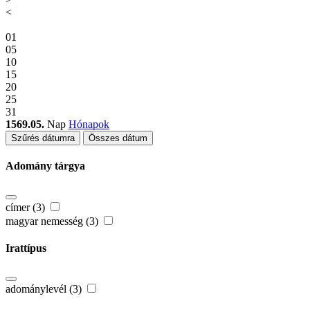
<
01
05
10
15
20
25
31
1569.05.
Nap
Hónapok
Szűrés dátumra
Összes dátum
Adomány tárgya
címer (3)
magyar nemesség (3)
Irattípus
adománylevél (3)