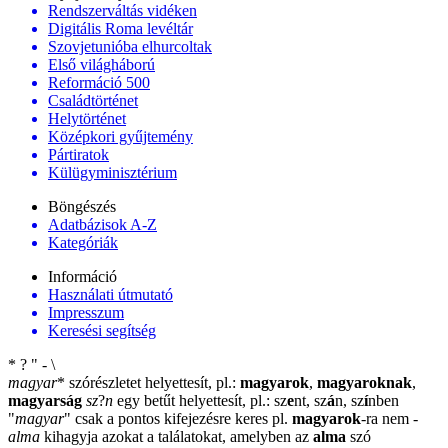
Rendszerváltás vidéken
Digitális Roma levéltár
Szovjetunióba elhurcoltak
Első világháború
Reformáció 500
Családtörténet
Helytörténet
Középkori gyűjtemény
Pártiratok
Külügyminisztérium
Böngészés
Adatbázisok A-Z
Kategóriák
Információ
Használati útmutató
Impresszum
Keresési segítség
*
?
"
-
\
magyar
*
szórészletet helyettesít, pl.:
magyarok
,
magyaroknak
,
magyarság
sz
?
n
egy betűt helyettesít, pl.: sz
e
nt, sz
á
n, sz
í
nben
"
magyar
"
csak a pontos kifejezésre keres pl.
magyarok
-ra nem
-
alma
kihagyja azokat a találatokat, amelyben az
alma
szó