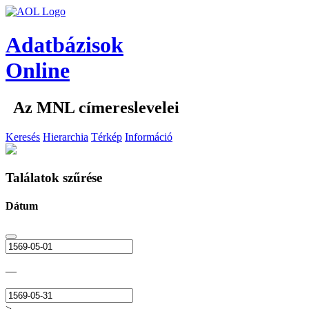
Adatbázisok
Online
Az MNL címereslevelei
Keresés
Hierarchia
Térkép
Információ
Találatok szűrése
Dátum
—
>