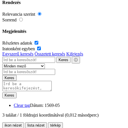
Rendezés
Relevancia szerint
Sorrend
Megjelenítés
Részletes adatok
Iratonként egyben
Egyszerű keresés
Összetett keresés
Kifejezés
Keres
ⓘ
Keres
Keres
Clear tag
Dátum: 1569-05
3 találat / 1 földrajzi koordinátával
(0,012 másodperc)
ikon nézet
lista nézet
térkép