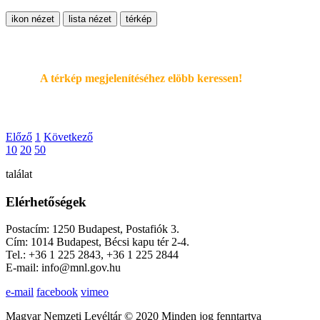
ikon nézet
lista nézet
térkép
A térkép megjelenítéséhez elöbb keressen!
Előző
1
Következő
10
20
50
találat
Elérhetőségek
Postacím: 1250 Budapest, Postafiók 3.
Cím: 1014 Budapest, Bécsi kapu tér 2-4.
Tel.: +36 1 225 2843, +36 1 225 2844
E-mail: info@mnl.gov.hu
e-mail
facebook
vimeo
Magyar Nemzeti Levéltár © 2020 Minden jog fenntartva