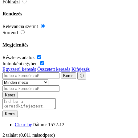
Földrajzi
Rendezés
Relevancia szerint
Sorrend
Megjelenítés
Részletes adatok
Iratonként egyben
Egyszerű keresés
Összetett keresés
Kifejezés
Keres
ⓘ
Keres
Keres
Clear tag
Dátum: 1572-12
2 találat
(0,011 másodperc)