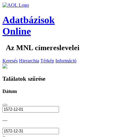
Adatbázisok
Online
Az MNL címereslevelei
Keresés
Hierarchia
Térkép
Információ
Találatok szűrése
Dátum
—
>