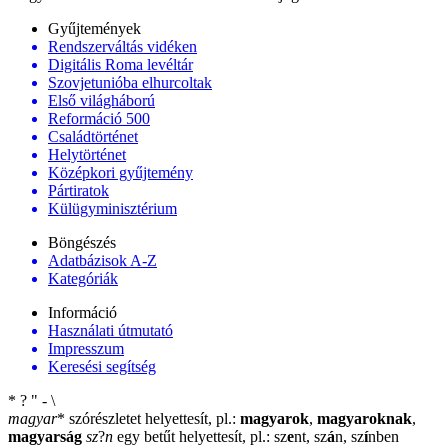
Gyűjtemények
Rendszerváltás vidéken
Digitális Roma levéltár
Szovjetunióba elhurcoltak
Első világháború
Reformáció 500
Családtörténet
Helytörténet
Középkori gyűjtemény
Pártiratok
Külügyminisztérium
Böngészés
Adatbázisok A-Z
Kategóriák
Információ
Használati útmutató
Impresszum
Keresési segítség
*
?
"
-
\
magyar
*
szórészletet helyettesít, pl.:
magyarok
,
magyaroknak
,
magyarság
sz
?
n
egy betűt helyettesít, pl.: sz
e
nt, sz
á
n, sz
í
nben