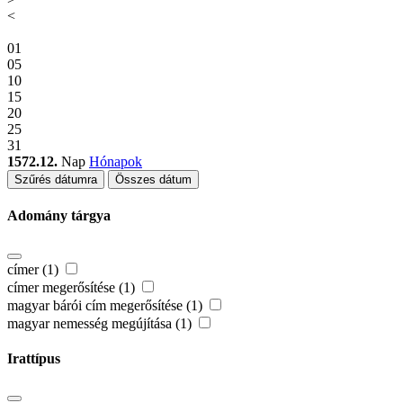
<
01
05
10
15
20
25
31
1572.12.
Nap
Hónapok
Szűrés dátumra
Összes dátum
Adomány tárgya
címer (1)
címer megerősítése (1)
magyar bárói cím megerősítése (1)
magyar nemesség megújítása (1)
Irattípus