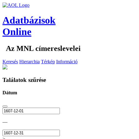
Adatbázisok
Online
Az MNL címereslevelei
Keresés
Hierarchia
Térkép
Információ
Találatok szűrése
Dátum
—
>