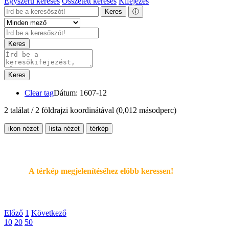
Egyszerű keresés
Összetett keresés
Kifejezés
Keres
ⓘ
Keres
Keres
Clear tag
Dátum: 1607-12
2 találat / 2 földrajzi koordinátával
(0,012 másodperc)
ikon nézet
lista nézet
térkép
A térkép megjelenítéséhez elöbb keressen!
Előző
1
Következő
10
20
50