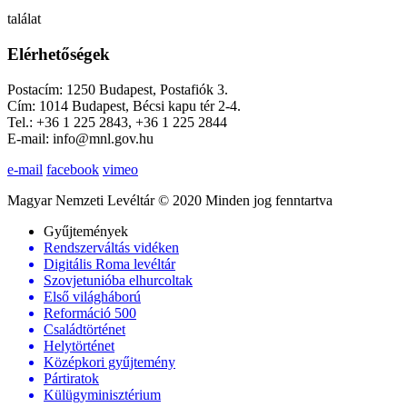
találat
Elérhetőségek
Postacím: 1250 Budapest, Postafiók 3.
Cím: 1014 Budapest, Bécsi kapu tér 2-4.
Tel.: +36 1 225 2843, +36 1 225 2844
E-mail: info@mnl.gov.hu
e-mail
facebook
vimeo
Magyar Nemzeti Levéltár © 2020 Minden jog fenntartva
Gyűjtemények
Rendszerváltás vidéken
Digitális Roma levéltár
Szovjetunióba elhurcoltak
Első világháború
Reformáció 500
Családtörténet
Helytörténet
Középkori gyűjtemény
Pártiratok
Külügyminisztérium