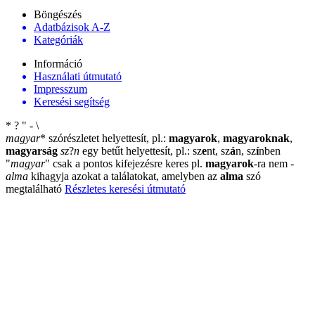
Böngészés
Adatbázisok A-Z
Kategóriák
Információ
Használati útmutató
Impresszum
Keresési segítség
*
?
"
-
\
magyar
*
szórészletet helyettesít, pl.:
magyarok
,
magyaroknak
,
magyarság
sz
?
n
egy betűt helyettesít, pl.: sz
e
nt, sz
á
n, sz
í
nben
"
magyar
"
csak a pontos kifejezésre keres pl.
magyarok
-ra nem
-
alma
kihagyja azokat a találatokat, amelyben az
alma
szó
megtalálható
Részletes keresési útmutató