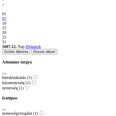
<
01
05
10
15
20
25
31
1607.12.
Nap
Hónapok
Szűrés dátumra
Összes dátum
Adomány tárgya
birtokbaiktatás (1)
házmentesség (1)
nemesség (1)
Irattípus
nemességvizsgálat (1)