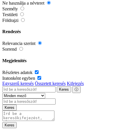
Ne használja a névteret
Személy
Testületi
Földrajzi
Rendezés
Relevancia szerint
Sorrend
Megjelenítés
Részletes adatok
Iratonként egyben
Egyszerű keresés
Összetett keresés
Kifejezés
Keres
ⓘ
Keres
Keres