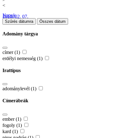
<
Napok
1610. 02. 07.
Szűrés dátumra
Összes dátum
Adomány tárgya
címer (1)
erdélyi nemesség (1)
Irattípus
adománylevél (1)
Címerábrák
ember (1)
fogoly (1)
kard (1)
piros nadrág (1)