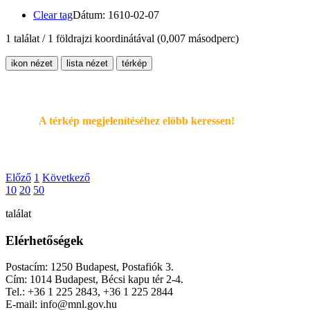
Clear tag
Dátum: 1610-02-07
1 találat / 1 földrajzi koordinátával
(0,007 másodperc)
ikon nézet
lista nézet
térkép
A térkép megjelenítéséhez elöbb keressen!
Előző
1
Következő
10
20
50
találat
Elérhetőségek
Postacím: 1250 Budapest, Postafiók 3.
Cím: 1014 Budapest, Bécsi kapu tér 2-4.
Tel.: +36 1 225 2843, +36 1 225 2844
E-mail: info@mnl.gov.hu