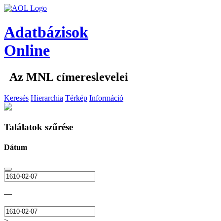
Adatbázisok
Online
Az MNL címereslevelei
Keresés
Hierarchia
Térkép
Információ
Találatok szűrése
Dátum
—
>