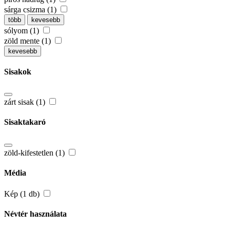
sárga csizma (1)
több
kevesebb
sólyom (1)
zöld mente (1)
kevesebb
Sisakok
zárt sisak (1)
Sisaktakaró
zöld-kifestetlen (1)
Média
Kép (1 db)
Névtér használata