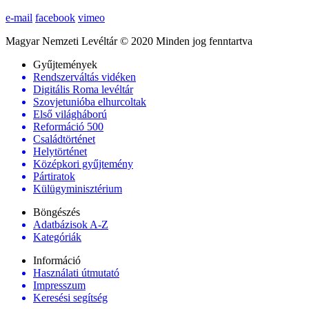
e-mail
facebook
vimeo
Magyar Nemzeti Levéltár © 2020 Minden jog fenntartva
Gyűjtemények
Rendszerváltás vidéken
Digitális Roma levéltár
Szovjetunióba elhurcoltak
Első világháború
Reformáció 500
Családtörténet
Helytörténet
Középkori gyűjtemény
Pártiratok
Külügyminisztérium
Böngészés
Adatbázisok A-Z
Kategóriák
Információ
Használati útmutató
Impresszum
Keresési segítség