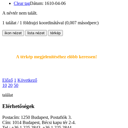
Clear tag
Dátum: 1610-04-06
A névtér nem talált.
1 találat / 1 földrajzi koordinátával
(0,007 másodperc)
ikon nézet
lista nézet
térkép
A térkép megjelenítéséhez elöbb keressen!
Előző
1
Következő
10
20
50
találat
Elérhetőségek
Postacím: 1250 Budapest, Postafiók 3.
Cím: 1014 Budapest, Bécsi kapu tér 2-4.
Tel.: +36 1 225 2843, +36 1 225 2844