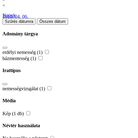
<
Napok
1610. 04. 06.
Szűrés dátumra
Összes dátum
Adomány tárgya
erdélyi nemesség (1)
házmentesség (1)
Irattípus
nemességvizsgálat (1)
Média
Kép (1 db)
Névtér használata