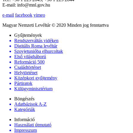
E-mail: info@mnl.gov.hu
e-mail
facebook
vimeo
Magyar Nemzeti Levéltár © 2020 Minden jog fenntartva
Gyűjtemények
Rendszerváltás vidéken
Digitális Roma levéltár
Szovjetunióba elhurcoltak
Első világháború
Reformáció 500
Családtörténet
Helytörténet
Középkori gyűjtemény
Pártiratok
Külügyminisztérium
Böngészés
Adatbázisok A-Z
Kategóriák
Információ
Használati útmutató
Impresszum