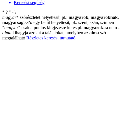
Keresési segítség
*
?
"
-
\
magyar
*
szórészletet helyettesít, pl.:
magyarok
,
magyaroknak
,
magyarság
sz
?
n
egy betűt helyettesít, pl.: sz
e
nt, sz
á
n, sz
í
nben
"
magyar
"
csak a pontos kifejezésre keres pl.
magyarok
-ra nem
-
alma
kihagyja azokat a találatokat, amelyben az
alma
szó
megtalálható
Részletes keresési útmutató