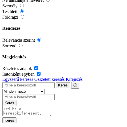
Ne használja a névteret
Személy
Testületi
Földrajzi
Rendezés
Relevancia szerint
Sorrend
Megjelenítés
Részletes adatok
Iratonként egyben
Egyszerű keresés
Összetett keresés
Kifejezés
Keres
ⓘ
Keres
Keres