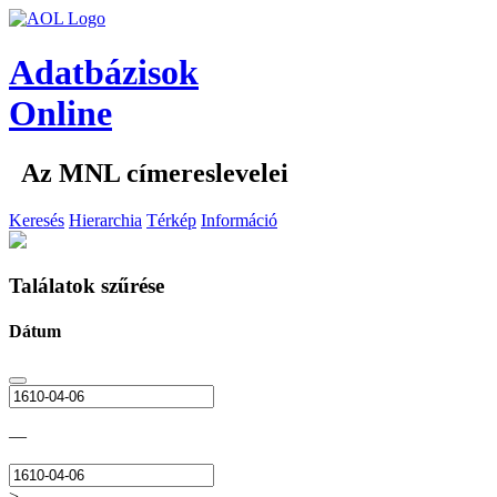
Adatbázisok
Online
Az MNL címereslevelei
Keresés
Hierarchia
Térkép
Információ
Találatok szűrése
Dátum
—
>