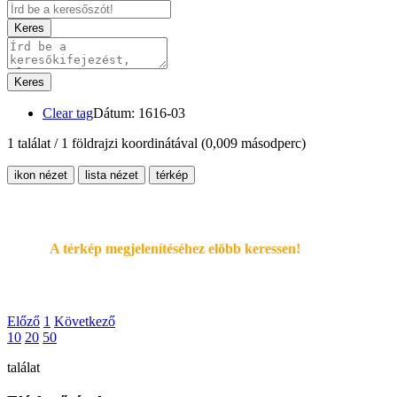
Keres
Keres
Clear tag
Dátum: 1616-03
1 találat / 1 földrajzi koordinátával
(0,009 másodperc)
ikon nézet
lista nézet
térkép
A térkép megjelenítéséhez elöbb keressen!
Előző
1
Következő
10
20
50
találat