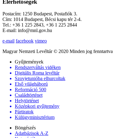
Elérhetőségek
Postacím: 1250 Budapest, Postafiók 3.
Cím: 1014 Budapest, Bécsi kapu tér 2-4.
Tel.: +36 1 225 2843, +36 1 225 2844
E-mail: info@mnl.gov.hu
e-mail
facebook
vimeo
Magyar Nemzeti Levéltár © 2020 Minden jog fenntartva
Gyűjtemények
Rendszerváltás vidéken
Digitális Roma levéltár
Szovjetunióba elhurcoltak
Első világháború
Reformáció 500
Családtörténet
Helytörténet
Középkori gyűjtemény
Pártiratok
Külügyminisztérium
Böngészés
Adatbázisok A-Z