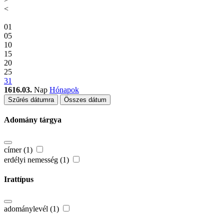
<
01
05
10
15
20
25
31
1616.03.
Nap
Hónapok
Szűrés dátumra
Összes dátum
Adomány tárgya
címer (1)
erdélyi nemesség (1)
Irattípus
adománylevél (1)