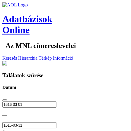
Adatbázisok
Online
Az MNL címereslevelei
Keresés
Hierarchia
Térkép
Információ
Találatok szűrése
Dátum
—
>