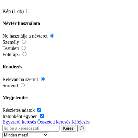
Kép (1 db)
Névtér használata
Ne használja a névteret
Személy
Testületi
Földrajzi
Rendezés
Relevancia szerint
Sorrend
Megjelenítés
Részletes adatok
Iratonként egyben
Egyszerű keresés
Összetett keresés
Kifejezés
Keres
ⓘ