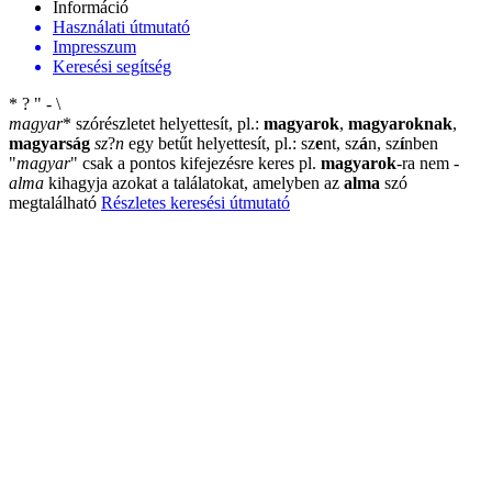
Információ
Használati útmutató
Impresszum
Keresési segítség
*
?
"
-
\
magyar
*
szórészletet helyettesít, pl.:
magyarok
,
magyaroknak
,
magyarság
sz
?
n
egy betűt helyettesít, pl.: sz
e
nt, sz
á
n, sz
í
nben
"
magyar
"
csak a pontos kifejezésre keres pl.
magyarok
-ra nem
-
alma
kihagyja azokat a találatokat, amelyben az
alma
szó
megtalálható
Részletes keresési útmutató