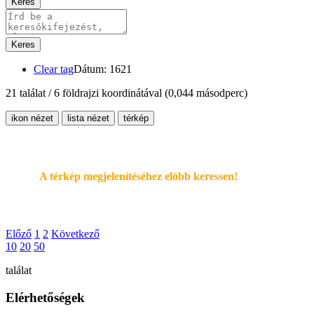
Keres
Keres
Clear tag
Dátum: 1621
21 találat / 6 földrajzi koordinátával
(0,044 másodperc)
ikon nézet
lista nézet
térkép
A térkép megjelenítéséhez elöbb keressen!
Előző
1
2
Következő
10
20
50
találat
Elérhetőségek