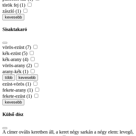
török fej (1)
zászló (1)
kevesebb
Sisaktakaró
vörös-ezüst (7)
kék-ezüst (5)
kék-arany (4)
vörös-arany (2)
arany-kék (1)
több
kevesebb
ezüst-vörös (1)
fekete-arany (1)
fekete-ezüst (1)
kevesebb
Külső dísz
A címer ovális keretben áll, a keret négy sarkán a négy elem: levegő,