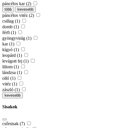
páncélos kar (2)
több
kevesebb
páncélos vitéz (2)
csillag (1)
domb (1)
férfi (1)
gyöngyvirág (1)
kar (1)
kígyó (1)
leopárd (1)
levágott fej (1)
liliom (1)
lándzsa (1)
olló (1)
vitéz (1)
zászló (1)
kevesebb
Sisakok
csőrsisak (7)