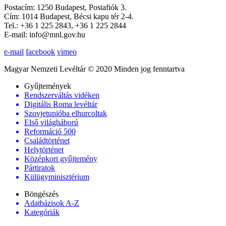
Postacím: 1250 Budapest, Postafiók 3.
Cím: 1014 Budapest, Bécsi kapu tér 2-4.
Tel.: +36 1 225 2843, +36 1 225 2844
E-mail: info@mnl.gov.hu
e-mail
facebook
vimeo
Magyar Nemzeti Levéltár © 2020 Minden jog fenntartva
Gyűjtemények
Rendszerváltás vidéken
Digitális Roma levéltár
Szovjetunióba elhurcoltak
Első világháború
Reformáció 500
Családtörténet
Helytörténet
Középkori gyűjtemény
Pártiratok
Külügyminisztérium
Böngészés
Adatbázisok A-Z
Kategóriák