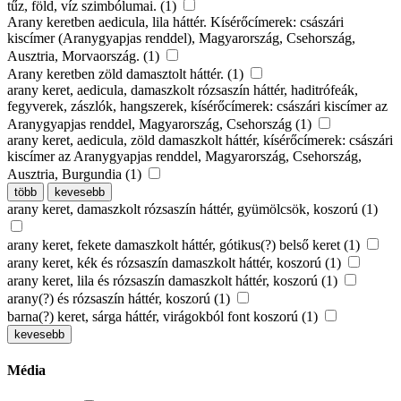
tűz, föld, víz szimbólumai. (1)
Arany keretben aedicula, lila háttér. Kísérőcímerek: császári
kiscímer (Aranygyapjas renddel), Magyarország, Csehország,
Ausztria, Morvaország. (1)
Arany keretben zöld damasztolt háttér. (1)
arany keret, aedicula, damaszkolt rózsaszín háttér, haditrófeák,
fegyverek, zászlók, hangszerek, kísérőcímerek: császári kiscímer az
Aranygyapjas renddel, Magyarország, Csehország (1)
arany keret, aedicula, zöld damaszkolt háttér, kísérőcímerek: császári
kiscímer az Aranygyapjas renddel, Magyarország, Csehország,
Ausztria, Burgundia (1)
több
kevesebb
arany keret, damaszkolt rózsaszín háttér, gyümölcsök, koszorú (1)
arany keret, fekete damaszkolt háttér, gótikus(?) belső keret (1)
arany keret, kék és rózsaszín damaszkolt háttér, koszorú (1)
arany keret, lila és rózsaszín damaszkolt háttér, koszorú (1)
arany(?) és rózsaszín háttér, koszorú (1)
barna(?) keret, sárga háttér, virágokból font koszorú (1)
kevesebb
Média