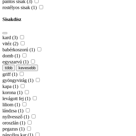
pántos sisak (3)
rostélyos sisak (1)
Sisakdísz
kard (3)
vitéz (2)
babérkoszorú (1)
domb (1)
egyszarvú (1)
több
kevesebb
griff (1)
gyöngyvirág (1)
kapa (1)
korona (1)
levágott fej (1)
liliom (1)
lándzsa (1)
nyílvessző (1)
oroszlán (1)
pegazus (1)
páncélos kar (1)