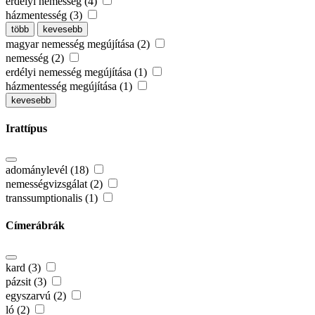
erdélyi nemesség (4)
házmentesség (3)
több
kevesebb
magyar nemesség megújítása (2)
nemesség (2)
erdélyi nemesség megújítása (1)
házmentesség megújítása (1)
kevesebb
Irattípus
adománylevél (18)
nemességvizsgálat (2)
transsumptionalis (1)
Címerábrák
kard (3)
pázsit (3)
egyszarvú (2)
ló (2)