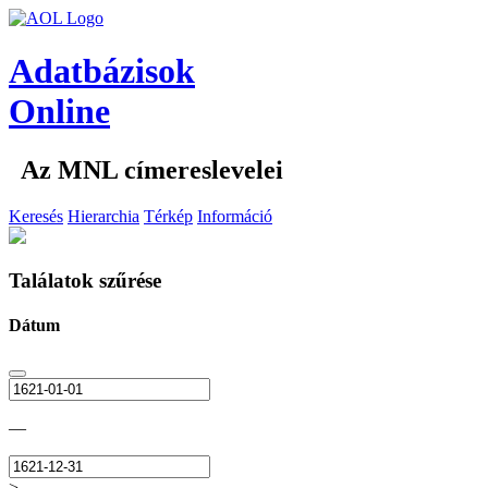
Adatbázisok
Online
Az MNL címereslevelei
Keresés
Hierarchia
Térkép
Információ
Találatok szűrése
Dátum
—
>