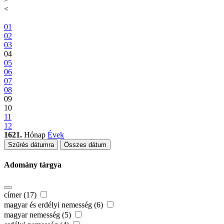
<
01
02
03
04
05
06
07
08
09
10
11
12
1621.
Hónap
Évek
Szűrés dátumra
Összes dátum
Adomány tárgya
címer (17)
magyar és erdélyi nemesség (6)
magyar nemesség (5)