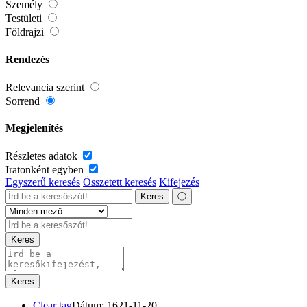
Személy
Testületi
Földrajzi
Rendezés
Relevancia szerint
Sorrend
Megjelenítés
Részletes adatok
Iratonként egyben
Egyszerű keresés
Összetett keresés
Kifejezés
Keres
ⓘ
Keres
Keres
Clear tag
Dátum: 1621-11-20