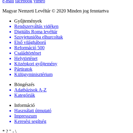
e-mail
facebook
vimeo
Magyar Nemzeti Levéltár © 2020 Minden jog fenntartva
Gyűjtemények
Rendszerváltás vidéken
Digitális Roma levéltár
Szovjetunióba elhurcoltak
Első világháború
Reformáció 500
Családtörténet
Helytörténet
Középkori gyűjtemény
Pártiratok
Külügyminisztérium
Böngészés
Adatbázisok A-Z
Kategóriák
Információ
Használati útmutató
Impresszum
Keresési segítség
*
?
"
-
\