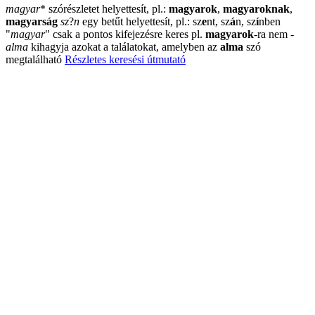
magyar
*
szórészletet helyettesít, pl.:
magyarok
,
magyaroknak
,
magyarság
sz
?
n
egy betűt helyettesít, pl.: sz
e
nt, sz
á
n, sz
í
nben
"
magyar
"
csak a pontos kifejezésre keres pl.
magyarok
-ra nem
-
alma
kihagyja azokat a találatokat, amelyben az
alma
szó
megtalálható
Részletes keresési útmutató