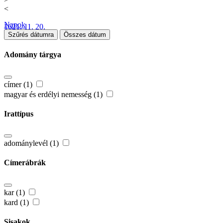
<
Napok
1621. 11. 20.
Szűrés dátumra
Összes dátum
Adomány tárgya
címer (1)
magyar és erdélyi nemesség (1)
Irattípus
adománylevél (1)
Címerábrák
kar (1)
kard (1)
Sisakok