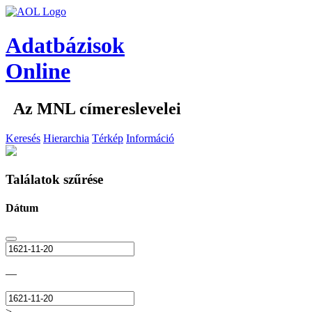
Adatbázisok
Online
Az MNL címereslevelei
Keresés
Hierarchia
Térkép
Információ
Találatok szűrése
Dátum
—
>