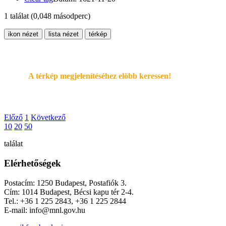
1 találat
(0,048 másodperc)
ikon nézet
lista nézet
térkép
A térkép megjelenítéséhez elöbb keressen!
Előző
1
Következő
10
20
50
találat
Elérhetőségek
Postacím: 1250 Budapest, Postafiók 3.
Cím: 1014 Budapest, Bécsi kapu tér 2-4.
Tel.: +36 1 225 2843, +36 1 225 2844
E-mail: info@mnl.gov.hu