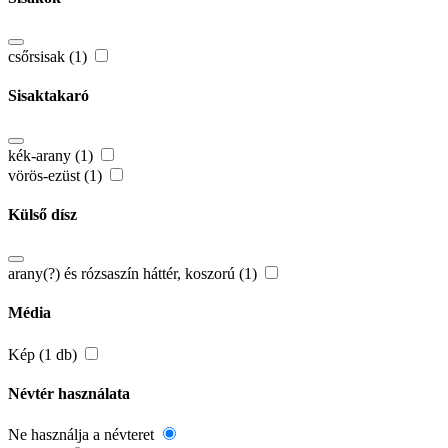
csőrsisak (1)
Sisaktakaró
kék-arany (1)
vörös-ezüst (1)
Külső dísz
arany(?) és rózsaszín háttér, koszorú (1)
Média
Kép (1 db)
Névtér használata
Ne használja a névteret