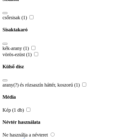
csőrsisak (1)
Sisaktakaró
kék-arany (1)
vörös-ezüst (1)
Külső dísz
arany(?) és rózsaszín háttér, koszorú (1)
Média
Kép (1 db)
Névtér használata
Ne használja a névteret