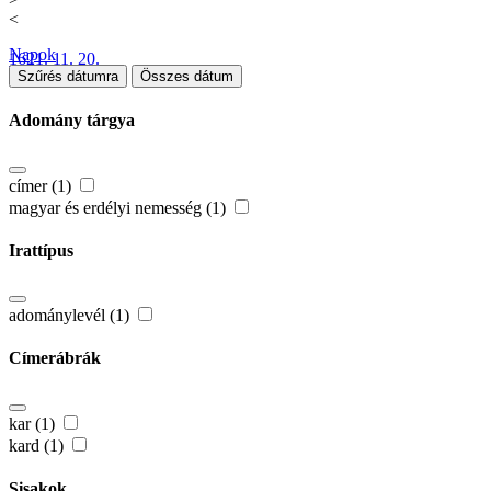
<
Napok
1621. 11. 20.
Szűrés dátumra
Összes dátum
Adomány tárgya
címer (1)
magyar és erdélyi nemesség (1)
Irattípus
adománylevél (1)
Címerábrák
kar (1)
kard (1)
Sisakok