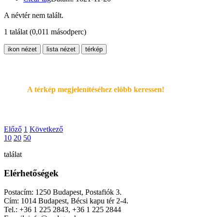
A névtér nem talált.
1 találat
(0,011 másodperc)
ikon nézet
lista nézet
térkép
A térkép megjelenítéséhez elöbb keressen!
Előző
1
Következő
10
20
50
találat
Elérhetőségek
Postacím: 1250 Budapest, Postafiók 3.
Cím: 1014 Budapest, Bécsi kapu tér 2-4.
Tel.: +36 1 225 2843, +36 1 225 2844