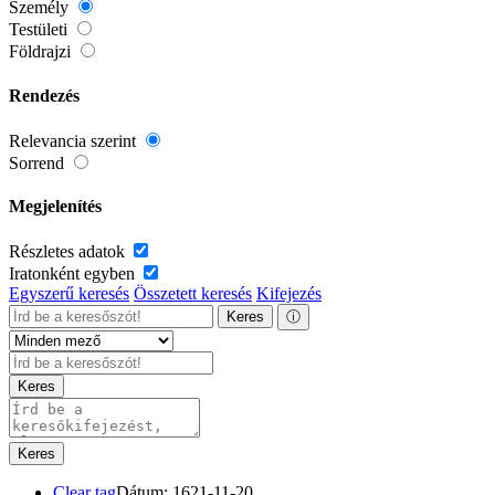
Személy
Testületi
Földrajzi
Rendezés
Relevancia szerint
Sorrend
Megjelenítés
Részletes adatok
Iratonként egyben
Egyszerű keresés
Összetett keresés
Kifejezés
Keres
ⓘ
Keres
Keres
Clear tag
Dátum: 1621-11-20