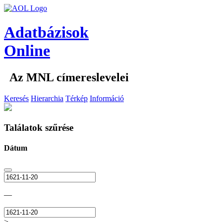
Adatbázisok
Online
Az MNL címereslevelei
Keresés
Hierarchia
Térkép
Információ
Találatok szűrése
Dátum
—
>