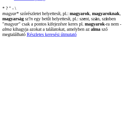
*
?
"
-
\
magyar
*
szórészletet helyettesít, pl.:
magyarok
,
magyaroknak
,
magyarság
sz
?
n
egy betűt helyettesít, pl.: sz
e
nt, sz
á
n, sz
í
nben
"
magyar
"
csak a pontos kifejezésre keres pl.
magyarok
-ra nem
-
alma
kihagyja azokat a találatokat, amelyben az
alma
szó
megtalálható
Részletes keresési útmutató