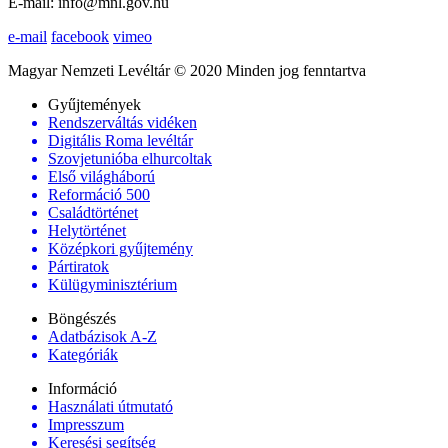
E-mail: info@mnl.gov.hu
e-mail
facebook
vimeo
Magyar Nemzeti Levéltár © 2020 Minden jog fenntartva
Gyűjtemények
Rendszerváltás vidéken
Digitális Roma levéltár
Szovjetunióba elhurcoltak
Első világháború
Reformáció 500
Családtörténet
Helytörténet
Középkori gyűjtemény
Pártiratok
Külügyminisztérium
Böngészés
Adatbázisok A-Z
Kategóriák
Információ
Használati útmutató
Impresszum
Keresési segítség