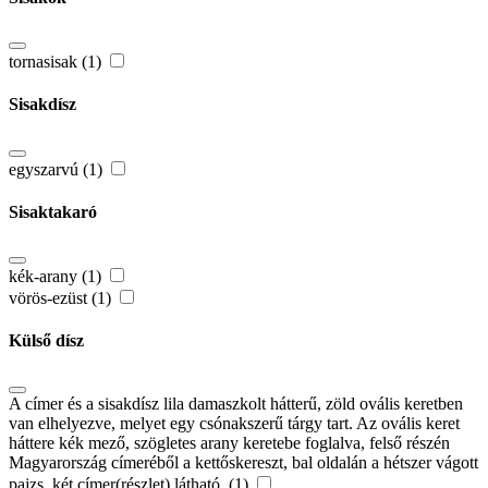
tornasisak (1)
Sisakdísz
egyszarvú (1)
Sisaktakaró
kék-arany (1)
vörös-ezüst (1)
Külső dísz
A címer és a sisakdísz lila damaszkolt hátterű, zöld ovális keretben
van elhelyezve, melyet egy csónakszerű tárgy tart. Az ovális keret
háttere kék mező, szögletes arany keretebe foglalva, felső részén
Magyarország címeréből a kettőskereszt, bal oldalán a hétszer vágott
pajzs, két címer(részlet) látható. (1)