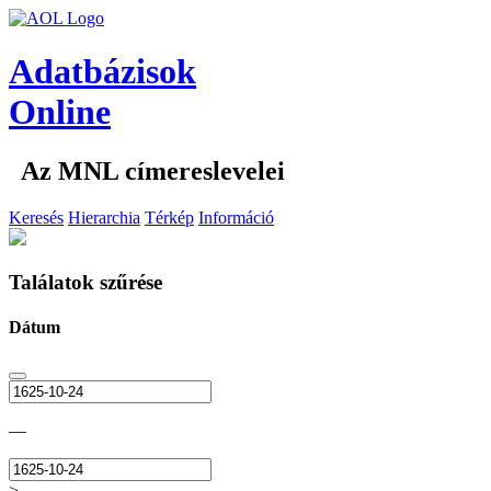
Adatbázisok
Online
Az MNL címereslevelei
Keresés
Hierarchia
Térkép
Információ
Találatok szűrése
Dátum
—
>