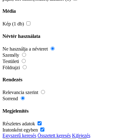
Média
Kép (1 db)
Névtér használata
Ne használja a névteret
Személy
Testületi
Földrajzi
Rendezés
Relevancia szerint
Sorrend
Megjelenítés
Részletes adatok
Iratonként egyben
Egyszerű keresés
Összetett keresés
Kifejezés