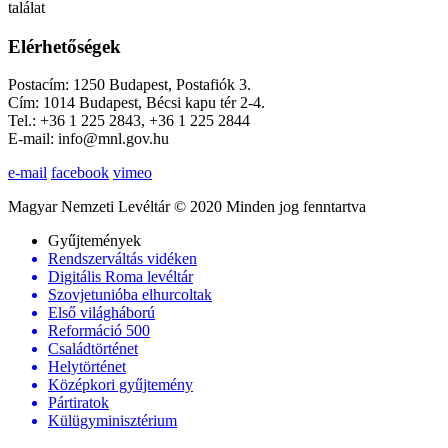
találat
Elérhetőségek
Postacím: 1250 Budapest, Postafiók 3.
Cím: 1014 Budapest, Bécsi kapu tér 2-4.
Tel.: +36 1 225 2843, +36 1 225 2844
E-mail: info@mnl.gov.hu
e-mail
facebook
vimeo
Magyar Nemzeti Levéltár © 2020 Minden jog fenntartva
Gyűjtemények
Rendszerváltás vidéken
Digitális Roma levéltár
Szovjetunióba elhurcoltak
Első világháború
Reformáció 500
Családtörténet
Helytörténet
Középkori gyűjtemény
Pártiratok
Külügyminisztérium