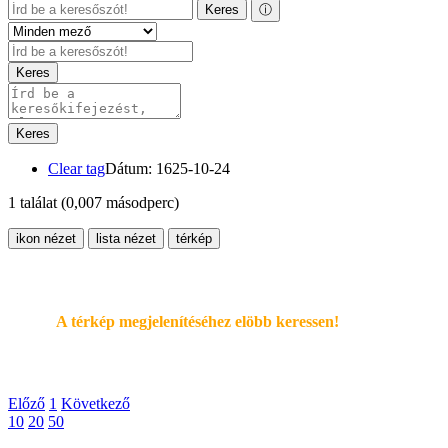
Keres
ⓘ
Keres
Keres
Clear tag
Dátum: 1625-10-24
1 találat
(0,007 másodperc)
ikon nézet
lista nézet
térkép
A térkép megjelenítéséhez elöbb keressen!
Előző
1
Következő
10
20
50