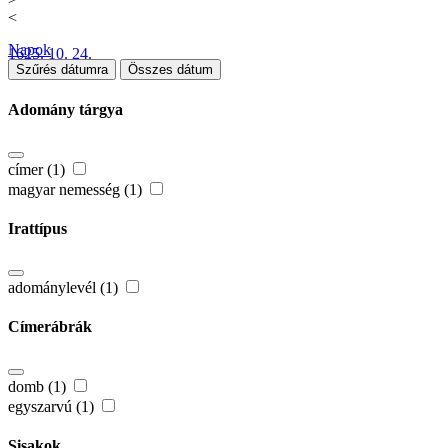
<
Napok
1625. 10. 24.
Szűrés dátumra
Összes dátum
Adomány tárgya
címer (1)
magyar nemesség (1)
Irattípus
adománylevél (1)
Címerábrák
domb (1)
egyszarvú (1)
Sisakok