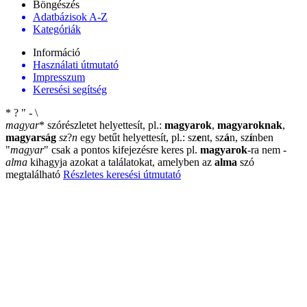
Böngészés
Adatbázisok A-Z
Kategóriák
Információ
Használati útmutató
Impresszum
Keresési segítség
*
?
"
-
\
magyar
*
szórészletet helyettesít, pl.:
magyarok
,
magyaroknak
,
magyarság
sz
?
n
egy betűt helyettesít, pl.: sz
e
nt, sz
á
n, sz
í
nben
"
magyar
"
csak a pontos kifejezésre keres pl.
magyarok
-ra nem
-
alma
kihagyja azokat a találatokat, amelyben az
alma
szó
megtalálható
Részletes keresési útmutató