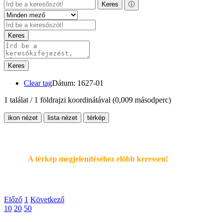
Keres
ⓘ
Keres
Keres
Clear tag
Dátum: 1627-01
1 találat / 1 földrajzi koordinátával
(0,009 másodperc)
ikon nézet
lista nézet
térkép
A térkép megjelenítéséhez elöbb keressen!
Előző
1
Következő
10
20
50