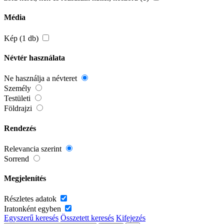
Média
Kép (1 db)
Névtér használata
Ne használja a névteret
Személy
Testületi
Földrajzi
Rendezés
Relevancia szerint
Sorrend
Megjelenítés
Részletes adatok
Iratonként egyben
Egyszerű keresés
Összetett keresés
Kifejezés