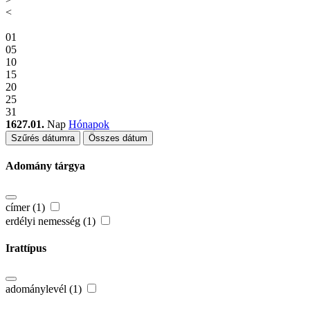
<
01
05
10
15
20
25
31
1627.01.
Nap
Hónapok
Szűrés dátumra
Összes dátum
Adomány tárgya
címer (1)
erdélyi nemesség (1)
Irattípus
adománylevél (1)