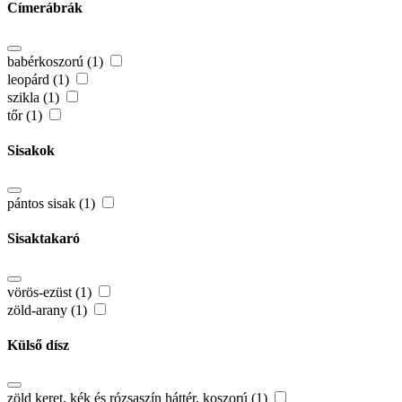
Címerábrák
babérkoszorú (1)
leopárd (1)
szikla (1)
tőr (1)
Sisakok
pántos sisak (1)
Sisaktakaró
vörös-ezüst (1)
zöld-arany (1)
Külső dísz
zöld keret, kék és rózsaszín háttér, koszorú (1)