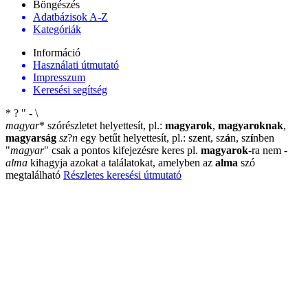
Böngészés
Adatbázisok A-Z
Kategóriák
Információ
Használati útmutató
Impresszum
Keresési segítség
*
?
"
-
\
magyar
*
szórészletet helyettesít, pl.:
magyarok
,
magyaroknak
,
magyarság
sz
?
n
egy betűt helyettesít, pl.: sz
e
nt, sz
á
n, sz
í
nben
"
magyar
"
csak a pontos kifejezésre keres pl.
magyarok
-ra nem
-
alma
kihagyja azokat a találatokat, amelyben az
alma
szó
megtalálható
Részletes keresési útmutató