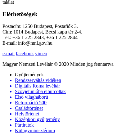
találat
Elérhetőségek
Postacím: 1250 Budapest, Postafiók 3.
Cím: 1014 Budapest, Bécsi kapu tér 2-4.
Tel.: +36 1 225 2843, +36 1 225 2844
E-mail: info@mnl.gov.hu
e-mail
facebook
vimeo
Magyar Nemzeti Levéltár © 2020 Minden jog fenntartva
Gyűjtemények
Rendszerváltás vidéken
Digitális Roma levéltár
Szovjetunióba elhurcoltak
Első világháború
Reformáció 500
Családtörténet
Helytörténet
Középkori gyűjtemény
Pártiratok
Külügyminisztérium