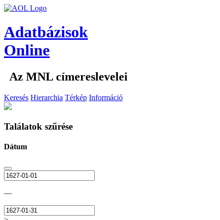
Adatbázisok
Online
Az MNL címereslevelei
Keresés
Hierarchia
Térkép
Információ
Találatok szűrése
Dátum
—
>