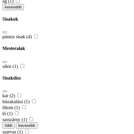
ág (1)
kevesebb
Sisakok
pántos sisak (4)
Mesteralak
sátor (1)
Sisakdísz
kar (2)
búzakalász (1)
liliom (1)
ló (1)
sasszárny (1)
több
kevesebb
szarvas (1)