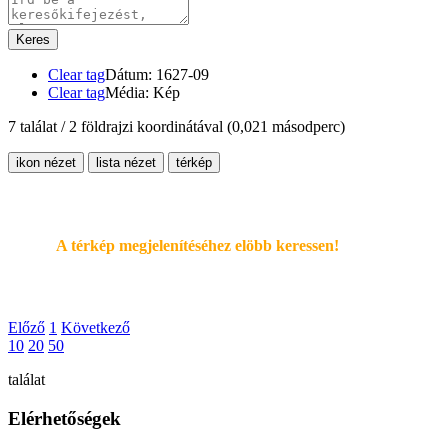
Keres
Clear tag
Dátum: 1627-09
Clear tag
Média: Kép
7 találat / 2 földrajzi koordinátával
(0,021 másodperc)
ikon nézet
lista nézet
térkép
A térkép megjelenítéséhez elöbb keressen!
Előző
1
Következő
10
20
50
találat
Elérhetőségek