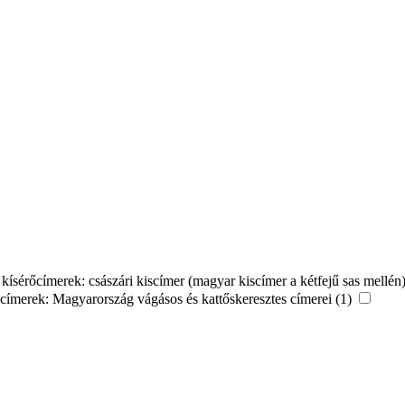
, kísérőcímerek: császári kiscímer (magyar kiscímer a kétfejű sas mellé
rőcímerek: Magyarország vágásos és kattőskeresztes címerei (1)