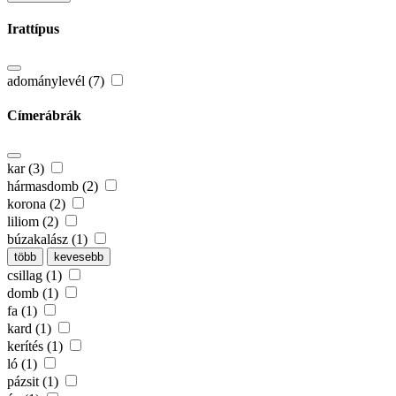
Irattípus
adománylevél (7)
Címerábrák
kar (3)
hármasdomb (2)
korona (2)
liliom (2)
búzakalász (1)
több
kevesebb
csillag (1)
domb (1)
fa (1)
kard (1)
kerítés (1)
ló (1)
pázsit (1)