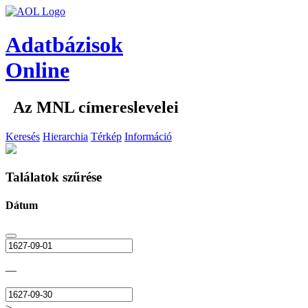
Adatbázisok
Online
Az MNL címereslevelei
Keresés
Hierarchia
Térkép
Információ
Találatok szűrése
Dátum
—
>