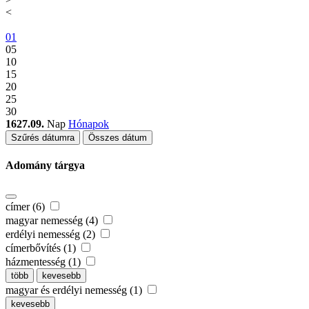
<
01
05
10
15
20
25
30
1627.09.
Nap
Hónapok
Szűrés dátumra
Összes dátum
Adomány tárgya
címer (6)
magyar nemesség (4)
erdélyi nemesség (2)
címerbővítés (1)
házmentesség (1)
több
kevesebb
magyar és erdélyi nemesség (1)
kevesebb