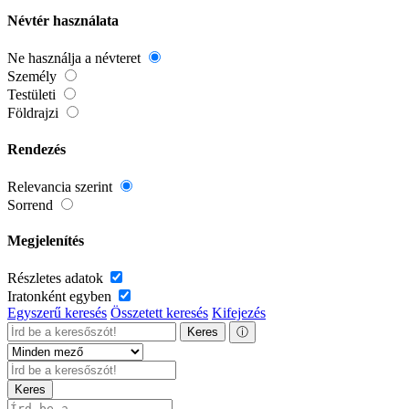
Névtér használata
Ne használja a névteret
Személy
Testületi
Földrajzi
Rendezés
Relevancia szerint
Sorrend
Megjelenítés
Részletes adatok
Iratonként egyben
Egyszerű keresés
Összetett keresés
Kifejezés
Keres
ⓘ
Keres