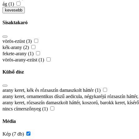
ág (1)
kevesebb
Sisaktakaró
vörös-ezüst (3)
kék-arany (2)
fekete-arany (1)
vörös-arany-ezüst (1)
Külső dísz
arany keret, kék és rózsaszín damaszkolt háttér (1)
arany keret, ornamentikus díszű aedicula, négykaréjú rózsaszín háttér
arany keret, rózsaszín damaszkolt háttér, koszorú, barokk keret, kísé
nincs címerszőnyeg (1)
Média
Kép (7 db)