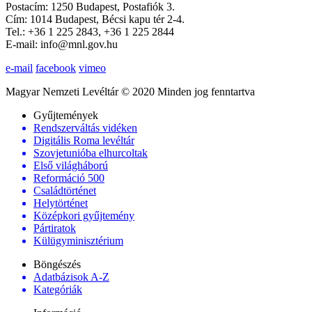
Postacím: 1250 Budapest, Postafiók 3.
Cím: 1014 Budapest, Bécsi kapu tér 2-4.
Tel.: +36 1 225 2843, +36 1 225 2844
E-mail: info@mnl.gov.hu
e-mail
facebook
vimeo
Magyar Nemzeti Levéltár © 2020 Minden jog fenntartva
Gyűjtemények
Rendszerváltás vidéken
Digitális Roma levéltár
Szovjetunióba elhurcoltak
Első világháború
Reformáció 500
Családtörténet
Helytörténet
Középkori gyűjtemény
Pártiratok
Külügyminisztérium
Böngészés
Adatbázisok A-Z
Kategóriák