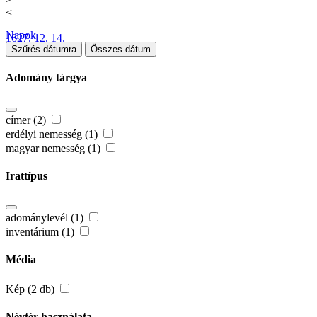
<
Napok
1627. 12. 14.
Szűrés dátumra
Összes dátum
Adomány tárgya
címer (2)
erdélyi nemesség (1)
magyar nemesség (1)
Irattípus
adománylevél (1)
inventárium (1)
Média
Kép (2 db)
Névtér használata