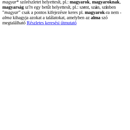
magyar
*
szórészletet helyettesít, pl.:
magyarok
,
magyaroknak
,
magyarság
sz
?
n
egy betűt helyettesít, pl.: sz
e
nt, sz
á
n, sz
í
nben
"
magyar
"
csak a pontos kifejezésre keres pl.
magyarok
-ra nem
-
alma
kihagyja azokat a találatokat, amelyben az
alma
szó
megtalálható
Részletes keresési útmutató