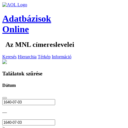
Adatbázisok
Online
Az MNL címereslevelei
Keresés
Hierarchia
Térkép
Információ
Találatok szűrése
Dátum
—
>