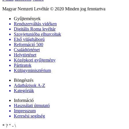
Magyar Nemzeti Levéltár © 2020 Minden jog fenntartva
Gyűjtemények
Rendszerváltás vidéken
Digitális Roma levéltár
Szovjetunióba elhurcoltak
Első világháború
Reformáció 500
Családtörténet
Helytörténet
Középkori gyűjtemény
Pártiratok
Külügyminisztérium
Böngészés
Adatbázisok A-Z
Kategóriák
Információ
Használati útmutató
Impresszum
Keresési segítség
*
?
"
-
\