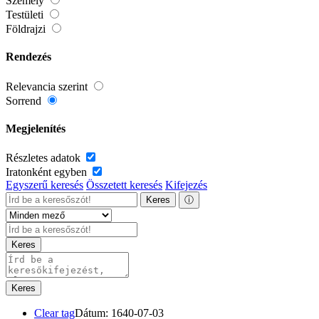
Személy
Testületi
Földrajzi
Rendezés
Relevancia szerint
Sorrend
Megjelenítés
Részletes adatok
Iratonként egyben
Egyszerű keresés
Összetett keresés
Kifejezés
Keres
ⓘ
Keres
Keres
Clear tag
Dátum: 1640-07-03