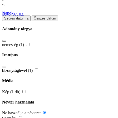
<
Napok
1640. 07. 03.
Szűrés dátumra
Összes dátum
Adomány tárgya
nemesség (1)
Irattípus
bizonyságlevél (1)
Média
Kép (1 db)
Névtér használata
Ne használja a névteret