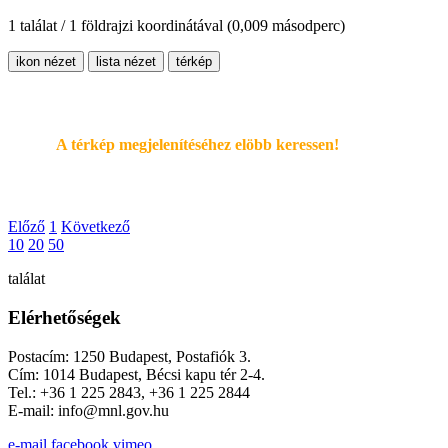
1 találat / 1 földrajzi koordinátával
(0,009 másodperc)
ikon nézet
lista nézet
térkép
A térkép megjelenítéséhez elöbb keressen!
Előző
1
Következő
10
20
50
találat
Elérhetőségek
Postacím: 1250 Budapest, Postafiók 3.
Cím: 1014 Budapest, Bécsi kapu tér 2-4.
Tel.: +36 1 225 2843, +36 1 225 2844
E-mail: info@mnl.gov.hu
e-mail
facebook
vimeo