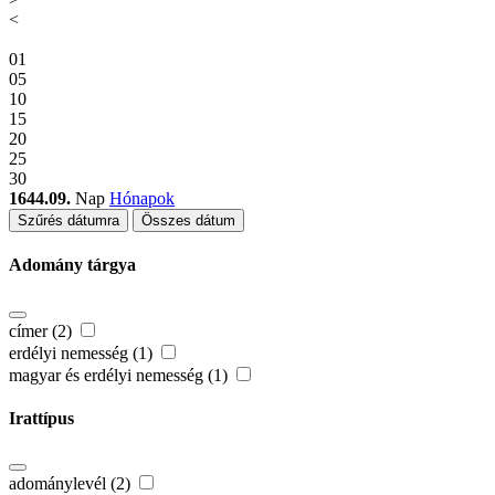
<
01
05
10
15
20
25
30
1644.09.
Nap
Hónapok
Szűrés dátumra
Összes dátum
Adomány tárgya
címer (2)
erdélyi nemesség (1)
magyar és erdélyi nemesség (1)
Irattípus
adománylevél (2)