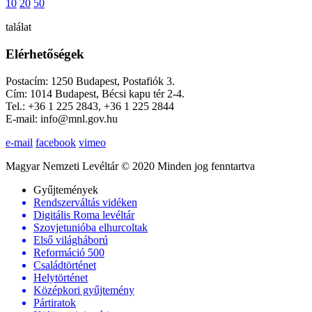
10
20
50
találat
Elérhetőségek
Postacím: 1250 Budapest, Postafiók 3.
Cím: 1014 Budapest, Bécsi kapu tér 2-4.
Tel.: +36 1 225 2843, +36 1 225 2844
E-mail: info@mnl.gov.hu
e-mail
facebook
vimeo
Magyar Nemzeti Levéltár © 2020 Minden jog fenntartva
Gyűjtemények
Rendszerváltás vidéken
Digitális Roma levéltár
Szovjetunióba elhurcoltak
Első világháború
Reformáció 500
Családtörténet
Helytörténet
Középkori gyűjtemény
Pártiratok