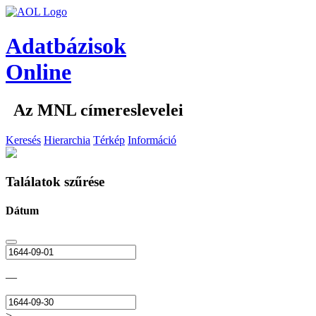
Adatbázisok
Online
Az MNL címereslevelei
Keresés
Hierarchia
Térkép
Információ
Találatok szűrése
Dátum
—
>