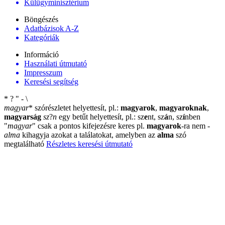
Külügyminisztérium
Böngészés
Adatbázisok A-Z
Kategóriák
Információ
Használati útmutató
Impresszum
Keresési segítség
*
?
"
-
\
magyar
*
szórészletet helyettesít, pl.:
magyarok
,
magyaroknak
,
magyarság
sz
?
n
egy betűt helyettesít, pl.: sz
e
nt, sz
á
n, sz
í
nben
"
magyar
"
csak a pontos kifejezésre keres pl.
magyarok
-ra nem
-
alma
kihagyja azokat a találatokat, amelyben az
alma
szó
megtalálható
Részletes keresési útmutató