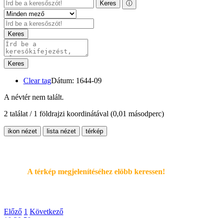
Keres
ⓘ
Keres
Keres
Clear tag
Dátum: 1644-09
A névtér nem talált.
2 találat / 1 földrajzi koordinátával
(0,01 másodperc)
ikon nézet
lista nézet
térkép
A térkép megjelenítéséhez elöbb keressen!
Előző
1
Következő