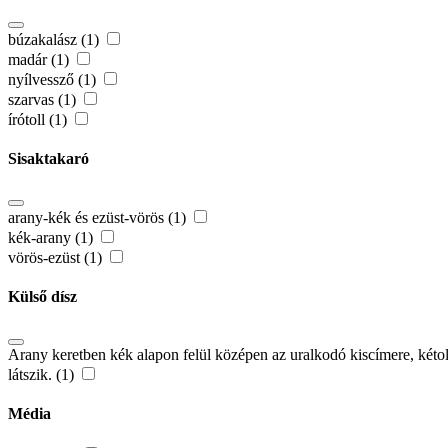
búzakalász (1)
madár (1)
nyílvessző (1)
szarvas (1)
írótoll (1)
Sisaktakaró
arany-kék és ezüst-vörös (1)
kék-arany (1)
vörös-ezüst (1)
Külső dísz
Arany keretben kék alapon felül középen az uralkodó kiscímere, kéto
látszik. (1)
Média