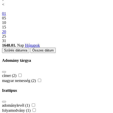
<
01
05
10
15
20
25
31
1648.01.
Nap
Hónapok
Szűrés dátumra
Összes dátum
Adomány tárgya
címer (2)
magyar nemesség (2)
Irattípus
adománylevél (1)
folyamodvány (1)