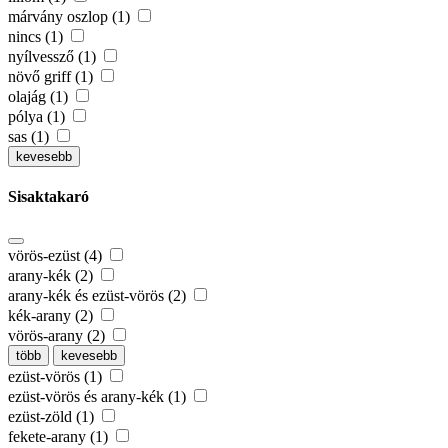
márvány oszlop (1)
nincs (1)
nyílvessző (1)
növő griff (1)
olajág (1)
pólya (1)
sas (1)
kevesebb
Sisaktakaró
vörös-ezüst (4)
arany-kék (2)
arany-kék és ezüst-vörös (2)
kék-arany (2)
vörös-arany (2)
több
kevesebb
ezüst-vörös (1)
ezüst-vörös és arany-kék (1)
ezüst-zöld (1)
fekete-arany (1)