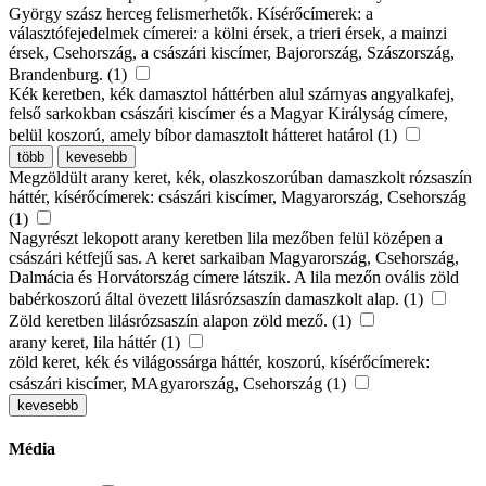
György szász herceg felismerhetők. Kísérőcímerek: a
választófejedelmek címerei: a kölni érsek, a trieri érsek, a mainzi
érsek, Csehország, a császári kiscímer, Bajorország, Szászország,
Brandenburg. (1)
Kék keretben, kék damasztol háttérben alul szárnyas angyalkafej,
felső sarkokban császári kiscímer és a Magyar Királyság címere,
belül koszorú, amely bíbor damasztolt hátteret határol (1)
több
kevesebb
Megzöldült arany keret, kék, olaszkoszorúban damaszkolt rózsaszín
háttér, kísérőcímerek: császári kiscímer, Magyarország, Csehország
(1)
Nagyrészt lekopott arany keretben lila mezőben felül középen a
császári kétfejű sas. A keret sarkaiban Magyarország, Csehország,
Dalmácia és Horvátország címere látszik. A lila mezőn ovális zöld
babérkoszorú által övezett lilásrózsaszín damaszkolt alap. (1)
Zöld keretben lilásrózsaszín alapon zöld mező. (1)
arany keret, lila háttér (1)
zöld keret, kék és világossárga háttér, koszorú, kísérőcímerek:
császári kiscímer, MAgyarország, Csehország (1)
kevesebb
Média