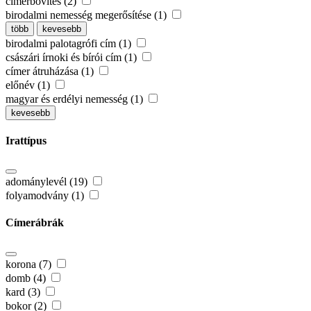
címerbővítés (2)
birodalmi nemesség megerősítése (1)
több
kevesebb
birodalmi palotagrófi cím (1)
császári írnoki és bírói cím (1)
címer átruházása (1)
előnév (1)
magyar és erdélyi nemesség (1)
kevesebb
Irattípus
adománylevél (19)
folyamodvány (1)
Címerábrák
korona (7)
domb (4)
kard (3)
bokor (2)