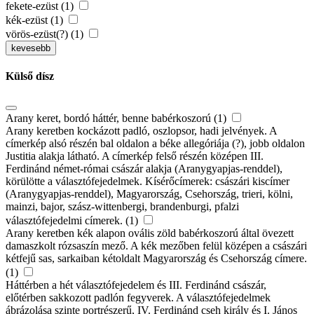
fekete-ezüst (1)
kék-ezüst (1)
vörös-ezüst(?) (1)
kevesebb
Külső dísz
Arany keret, bordó háttér, benne babérkoszorú (1)
Arany keretben kockázott padló, oszlopsor, hadi jelvények. A
címerkép alsó részén bal oldalon a béke allegóriája (?), jobb oldalon
Justitia alakja látható. A címerkép felső részén középen III.
Ferdinánd német-római császár alakja (Aranygyapjas-renddel),
körülötte a választófejedelmek. Kísérőcímerek: császári kiscímer
(Aranygyapjas-renddel), Magyarország, Csehország, trieri, kölni,
mainzi, bajor, szász-wittenbergi, brandenburgi, pfalzi
választófejedelmi címerek. (1)
Arany keretben kék alapon ovális zöld babérkoszorú által övezett
damaszkolt rózsaszín mező. A kék mezőben felül középen a császári
kétfejű sas, sarkaiban kétoldalt Magyarország és Csehország címere.
(1)
Háttérben a hét választófejedelem és III. Ferdinánd császár,
előtérben sakkozott padlón fegyverek. A választófejedelmek
ábrázolása szinte portrészerű, IV. Ferdinánd cseh király és I. János