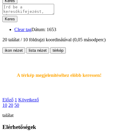
Keres
Keres
Clear tag
Dátum: 1653
20 találat / 10 földrajzi koordinátával
(0,05 másodperc)
ikon nézet
lista nézet
térkép
A térkép megjelenítéséhez elöbb keressen!
Előző
1
Következő
10
20
50
találat
Elérhetőségek