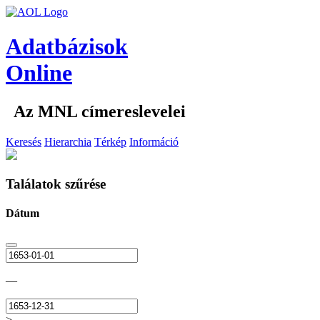
Adatbázisok
Online
Az MNL címereslevelei
Keresés
Hierarchia
Térkép
Információ
Találatok szűrése
Dátum
—
>