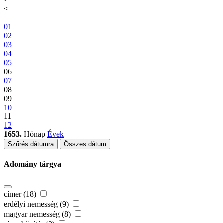
<
01
02
03
04
05
06
07
08
09
10
11
12
1653.
Hónap
Évek
Szűrés dátumra
Összes dátum
Adomány tárgya
címer (18)
erdélyi nemesség (9)
magyar nemesség (8)