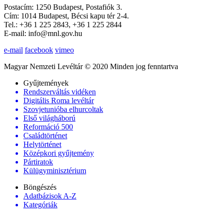
Postacím: 1250 Budapest, Postafiók 3.
Cím: 1014 Budapest, Bécsi kapu tér 2-4.
Tel.: +36 1 225 2843, +36 1 225 2844
E-mail: info@mnl.gov.hu
e-mail
facebook
vimeo
Magyar Nemzeti Levéltár © 2020 Minden jog fenntartva
Gyűjtemények
Rendszerváltás vidéken
Digitális Roma levéltár
Szovjetunióba elhurcoltak
Első világháború
Reformáció 500
Családtörténet
Helytörténet
Középkori gyűjtemény
Pártiratok
Külügyminisztérium
Böngészés
Adatbázisok A-Z
Kategóriák