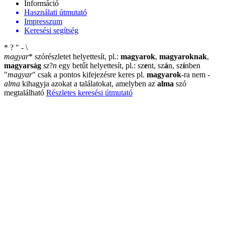
Információ
Használati útmutató
Impresszum
Keresési segítség
*
?
"
-
\
magyar
*
szórészletet helyettesít, pl.:
magyarok
,
magyaroknak
,
magyarság
sz
?
n
egy betűt helyettesít, pl.: sz
e
nt, sz
á
n, sz
í
nben
"
magyar
"
csak a pontos kifejezésre keres pl.
magyarok
-ra nem
-
alma
kihagyja azokat a találatokat, amelyben az
alma
szó
megtalálható
Részletes keresési útmutató