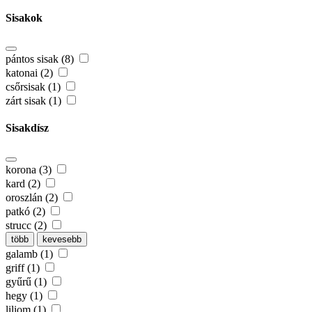
Sisakok
pántos sisak (8)
katonai (2)
csőrsisak (1)
zárt sisak (1)
Sisakdísz
korona (3)
kard (2)
oroszlán (2)
patkó (2)
strucc (2)
több
kevesebb
galamb (1)
griff (1)
gyűrű (1)
hegy (1)
liliom (1)