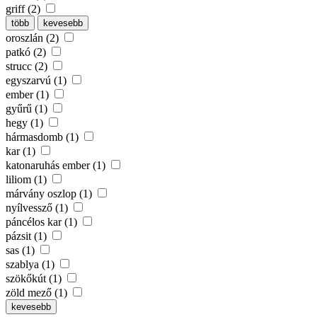
griff (2)
több
kevesebb
oroszlán (2)
patkó (2)
strucc (2)
egyszarvú (1)
ember (1)
gyűrű (1)
hegy (1)
hármasdomb (1)
kar (1)
katonaruhás ember (1)
liliom (1)
márvány oszlop (1)
nyílvessző (1)
páncélos kar (1)
pázsit (1)
sas (1)
szablya (1)
szökőkút (1)
zöld mező (1)
kevesebb