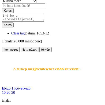
Keres
Keres
Clear tag
Dátum: 1653-12
1 találat
(0,008 másodperc)
ikon nézet
lista nézet
térkép
A térkép megjelenítéséhez elöbb keressen!
Előző
1
Következő
10
20
50
találat