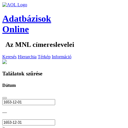
Adatbázisok
Online
Az MNL címereslevelei
Keresés
Hierarchia
Térkép
Információ
Találatok szűrése
Dátum
—
>