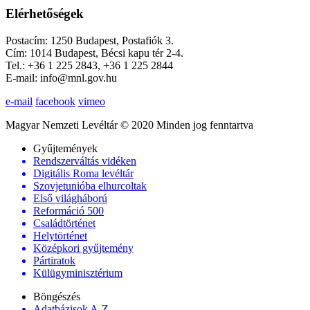
Elérhetőségek
Postacím: 1250 Budapest, Postafiók 3.
Cím: 1014 Budapest, Bécsi kapu tér 2-4.
Tel.: +36 1 225 2843, +36 1 225 2844
E-mail: info@mnl.gov.hu
e-mail
facebook
vimeo
Magyar Nemzeti Levéltár © 2020 Minden jog fenntartva
Gyűjtemények
Rendszerváltás vidéken
Digitális Roma levéltár
Szovjetunióba elhurcoltak
Első világháború
Reformáció 500
Családtörténet
Helytörténet
Középkori gyűjtemény
Pártiratok
Külügyminisztérium
Böngészés
Adatbázisok A-Z