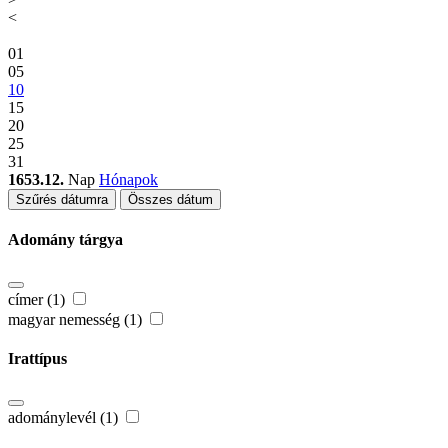
<
01
05
10
15
20
25
31
1653.12.
Nap
Hónapok
Szűrés dátumra
Összes dátum
Adomány tárgya
címer (1)
magyar nemesség (1)
Irattípus
adománylevél (1)