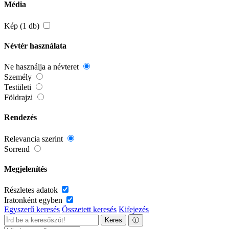
Média
Kép (1 db)
Névtér használata
Ne használja a névteret
Személy
Testületi
Földrajzi
Rendezés
Relevancia szerint
Sorrend
Megjelenítés
Részletes adatok
Iratonként egyben
Egyszerű keresés
Összetett keresés
Kifejezés
Keres
ⓘ