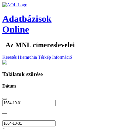
Adatbázisok
Online
Az MNL címereslevelei
Keresés
Hierarchia
Térkép
Információ
Találatok szűrése
Dátum
—
>