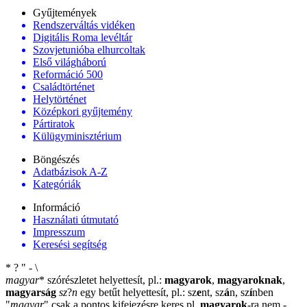
Gyűjtemények
Rendszerváltás vidéken
Digitális Roma levéltár
Szovjetunióba elhurcoltak
Első világháború
Reformáció 500
Családtörténet
Helytörténet
Középkori gyűjtemény
Pártiratok
Külügyminisztérium
Böngészés
Adatbázisok A-Z
Kategóriák
Információ
Használati útmutató
Impresszum
Keresési segítség
*
?
"
-
\
magyar
*
szórészletet helyettesít, pl.:
magyarok
,
magyaroknak
,
magyarság
sz
?
n
egy betűt helyettesít, pl.: sz
e
nt, sz
á
n, sz
í
nben
"
magyar
"
csak a pontos kifejezésre keres pl.
magyarok
-ra nem
-