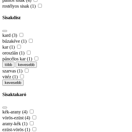
pántos sisak (4)
rostélyos sisak (1)
Sisakdísz
kard (3)
búzakéve (1)
kar (1)
oroszlán (1)
páncélos kar (1)
több
kevesebb
szarvas (1)
vitéz (1)
kevesebb
Sisaktakaró
kék-arany (4)
vörös-ezüst (4)
arany-kék (1)
ezüst-vörös (1)