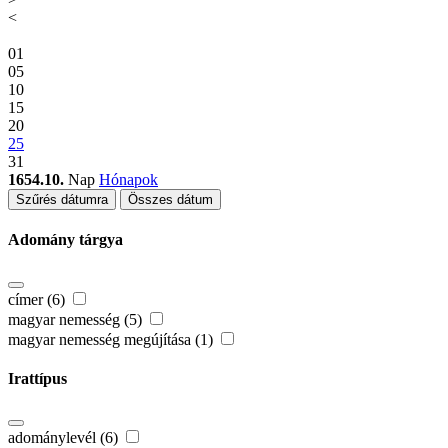
<
01
05
10
15
20
25
31
1654.10.
Nap
Hónapok
Szűrés dátumra
Összes dátum
Adomány tárgya
címer (6)
magyar nemesség (5)
magyar nemesség megújítása (1)
Irattípus
adománylevél (6)