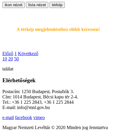
ikon nézet
lista nézet
térkép
A térkép megjelenítéséhez elöbb keressen!
Előző
1
Következő
10
20
50
találat
Elérhetőségek
Postacím: 1250 Budapest, Postafiók 3.
Cím: 1014 Budapest, Bécsi kapu tér 2-4.
Tel.: +36 1 225 2843, +36 1 225 2844
E-mail: info@mnl.gov.hu
e-mail
facebook
vimeo
Magyar Nemzeti Levéltár © 2020 Minden jog fenntartva