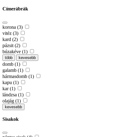
Címerábrák
korona (3)
vitéz (3)
kard (2)
pázsit (2)
búzakéve (1)
több
kevesebb
domb (1)
galamb (1)
hármasdomb (1)
kapu (1)
kar (1)
lándzsa (1)
olajág (1)
kevesebb
Sisakok