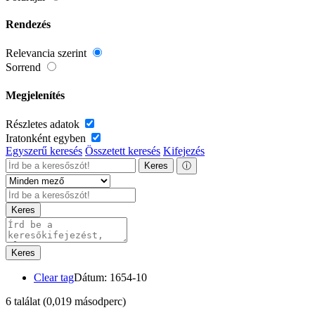
Rendezés
Relevancia szerint
Sorrend
Megjelenítés
Részletes adatok
Iratonként egyben
Egyszerű keresés
Összetett keresés
Kifejezés
Keres
ⓘ
Keres
Keres
Clear tag
Dátum: 1654-10
6 találat
(0,019 másodperc)