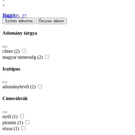
<
Napok
1662. 05. 27.
Szűrés dátumra
Összes dátum
Adomány tárgya
címer (2)
magyar nemesség (2)
Irattípus
adománylevél (2)
Címerábrák
nyúl (1)
piramis (1)
rózsa (1)