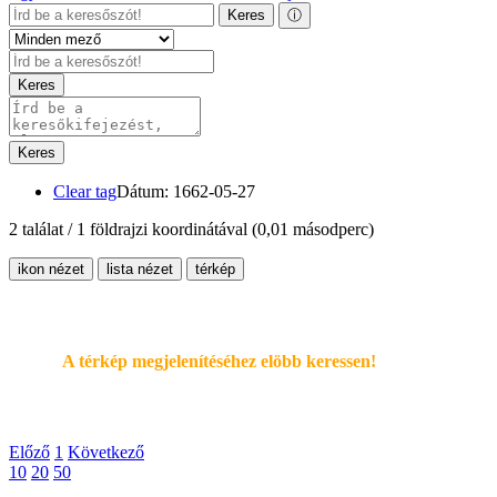
Keres
ⓘ
Keres
Keres
Clear tag
Dátum: 1662-05-27
2 találat / 1 földrajzi koordinátával
(0,01 másodperc)
ikon nézet
lista nézet
térkép
A térkép megjelenítéséhez elöbb keressen!
Előző
1
Következő
10
20
50