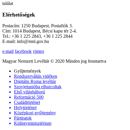
találat
Elérhetőségek
Postacím: 1250 Budapest, Postafiók 3.
Cím: 1014 Budapest, Bécsi kapu tér 2-4.
Tel.: +36 1 225 2843, +36 1 225 2844
E-mail: info@mnl.gov.hu
e-mail
facebook
vimeo
Magyar Nemzeti Levéltár © 2020 Minden jog fenntartva
Gyűjtemények
Rendszerváltás vidéken
Digitális Roma levéltár
Szovjetunióba elhurcoltak
Első világháború
Reformáció 500
Családtörténet
Helytörténet
Középkori gyűjtemény
Pártiratok
Külügyminisztérium