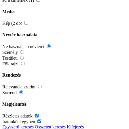
ad a címernek (1)
Média
Kép (2 db)
Névtér használata
Ne használja a névteret
Személy
Testületi
Földrajzi
Rendezés
Relevancia szerint
Sorrend
Megjelenítés
Részletes adatok
Iratonként egyben
Egyszerű keresés
Összetett keresés
Kifejezés