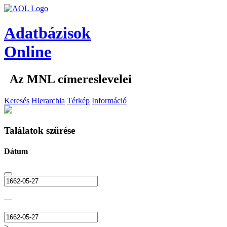
Adatbázisok
Online
Az MNL címereslevelei
Keresés
Hierarchia
Térkép
Információ
Találatok szűrése
Dátum
—
>