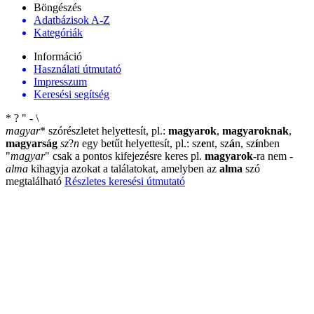
Böngészés
Adatbázisok A-Z
Kategóriák
Információ
Használati útmutató
Impresszum
Keresési segítség
*
?
"
-
\
magyar
*
szórészletet helyettesít, pl.:
magyarok
,
magyaroknak
,
magyarság
sz
?
n
egy betűt helyettesít, pl.: sz
e
nt, sz
á
n, sz
í
nben
"
magyar
"
csak a pontos kifejezésre keres pl.
magyarok
-ra nem
-
alma
kihagyja azokat a találatokat, amelyben az
alma
szó
megtalálható
Részletes keresési útmutató