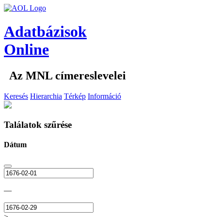
Adatbázisok
Online
Az MNL címereslevelei
Keresés
Hierarchia
Térkép
Információ
Találatok szűrése
Dátum
—
>