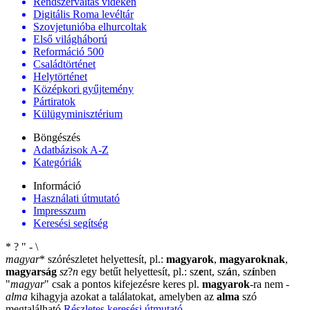
Rendszerváltás vidéken
Digitális Roma levéltár
Szovjetunióba elhurcoltak
Első világháború
Reformáció 500
Családtörténet
Helytörténet
Középkori gyűjtemény
Pártiratok
Külügyminisztérium
Böngészés
Adatbázisok A-Z
Kategóriák
Információ
Használati útmutató
Impresszum
Keresési segítség
*
?
"
-
\
magyar
*
szórészletet helyettesít, pl.:
magyarok
,
magyaroknak
,
magyarság
sz
?
n
egy betűt helyettesít, pl.: sz
e
nt, sz
á
n, sz
í
nben
"
magyar
"
csak a pontos kifejezésre keres pl.
magyarok
-ra nem
-
alma
kihagyja azokat a találatokat, amelyben az
alma
szó
megtalálható
Részletes keresési útmutató