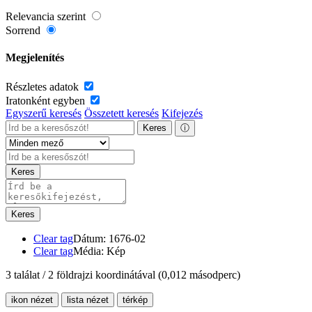
Relevancia szerint
Sorrend
Megjelenítés
Részletes adatok
Iratonként egyben
Egyszerű keresés
Összetett keresés
Kifejezés
Keres
ⓘ
Keres
Keres
Clear tag
Dátum: 1676-02
Clear tag
Média: Kép
3 találat / 2 földrajzi koordinátával
(0,012 másodperc)
ikon nézet
lista nézet
térkép