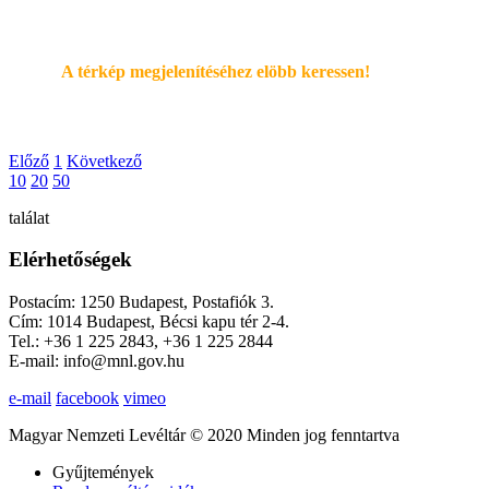
A térkép megjelenítéséhez elöbb keressen!
Előző
1
Következő
10
20
50
találat
Elérhetőségek
Postacím: 1250 Budapest, Postafiók 3.
Cím: 1014 Budapest, Bécsi kapu tér 2-4.
Tel.: +36 1 225 2843, +36 1 225 2844
E-mail: info@mnl.gov.hu
e-mail
facebook
vimeo
Magyar Nemzeti Levéltár © 2020 Minden jog fenntartva
Gyűjtemények