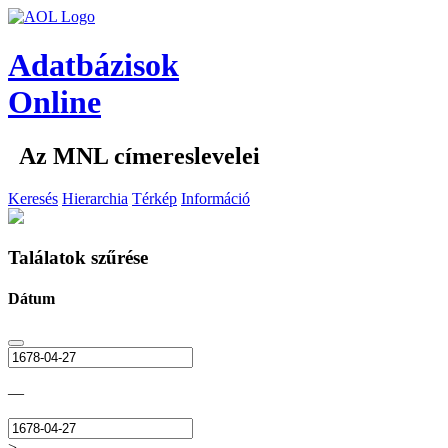
Adatbázisok
Online
Az MNL címereslevelei
Keresés
Hierarchia
Térkép
Információ
Találatok szűrése
Dátum
—
>