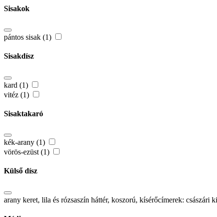
Sisakok
pántos sisak (1)
Sisakdísz
kard (1)
vitéz (1)
Sisaktakaró
kék-arany (1)
vörös-ezüst (1)
Külső dísz
arany keret, lila és rózsaszín háttér, koszorú, kísérőcímerek: csász