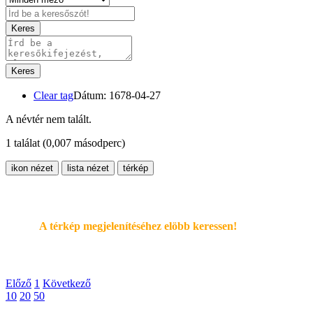
Keres
Keres
Clear tag
Dátum: 1678-04-27
A névtér nem talált.
1 találat
(0,007 másodperc)
ikon nézet
lista nézet
térkép
A térkép megjelenítéséhez elöbb keressen!
Előző
1
Következő
10
20
50