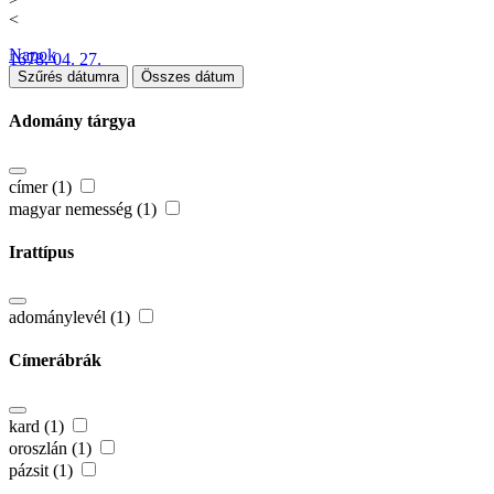
<
Napok
1678. 04. 27.
Szűrés dátumra
Összes dátum
Adomány tárgya
címer (1)
magyar nemesség (1)
Irattípus
adománylevél (1)
Címerábrák
kard (1)
oroszlán (1)
pázsit (1)