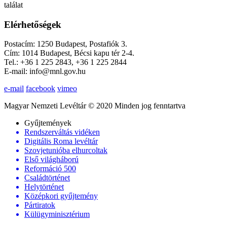
találat
Elérhetőségek
Postacím: 1250 Budapest, Postafiók 3.
Cím: 1014 Budapest, Bécsi kapu tér 2-4.
Tel.: +36 1 225 2843, +36 1 225 2844
E-mail: info@mnl.gov.hu
e-mail
facebook
vimeo
Magyar Nemzeti Levéltár © 2020 Minden jog fenntartva
Gyűjtemények
Rendszerváltás vidéken
Digitális Roma levéltár
Szovjetunióba elhurcoltak
Első világháború
Reformáció 500
Családtörténet
Helytörténet
Középkori gyűjtemény
Pártiratok
Külügyminisztérium