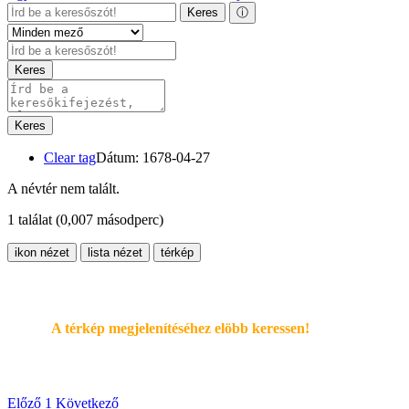
Keres
ⓘ
Keres
Keres
Clear tag
Dátum: 1678-04-27
A névtér nem talált.
1 találat
(0,007 másodperc)
ikon nézet
lista nézet
térkép
A térkép megjelenítéséhez elöbb keressen!
Előző
1
Következő