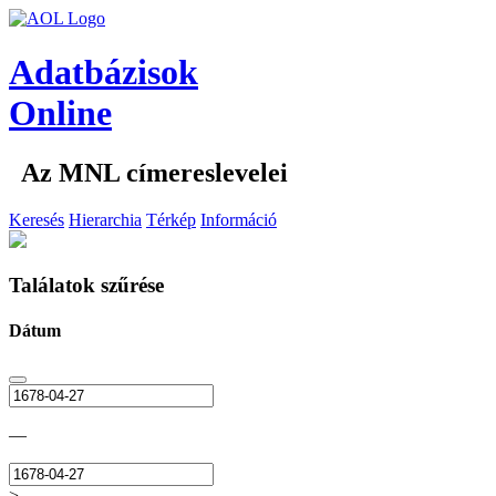
Adatbázisok
Online
Az MNL címereslevelei
Keresés
Hierarchia
Térkép
Információ
Találatok szűrése
Dátum
—
>