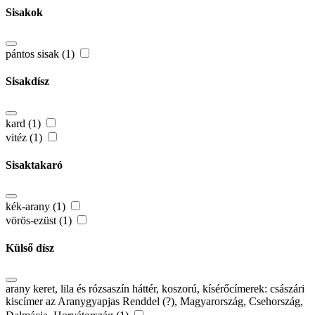
Sisakok
pántos sisak (1)
Sisakdísz
kard (1)
vitéz (1)
Sisaktakaró
kék-arany (1)
vörös-ezüst (1)
Külső dísz
arany keret, lila és rózsaszín háttér, koszorú, kísérőcímerek: császári
kiscímer az Aranygyapjas Renddel (?), Magyarország, Csehország,