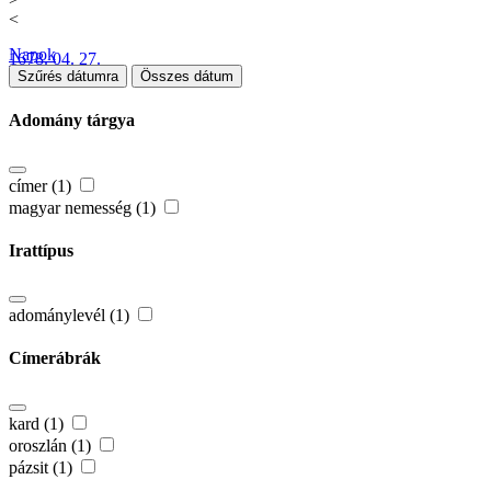
<
Napok
1678. 04. 27.
Szűrés dátumra
Összes dátum
Adomány tárgya
címer (1)
magyar nemesség (1)
Irattípus
adománylevél (1)
Címerábrák
kard (1)
oroszlán (1)
pázsit (1)