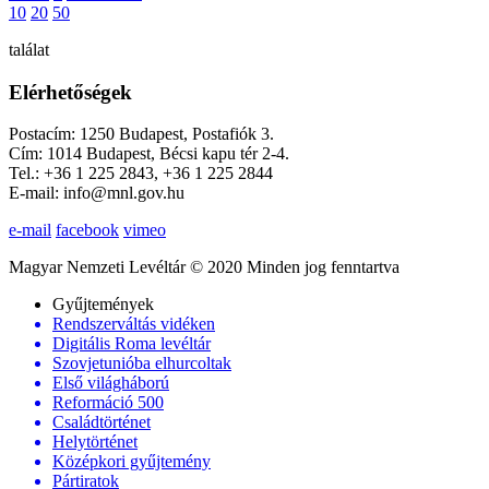
10
20
50
találat
Elérhetőségek
Postacím: 1250 Budapest, Postafiók 3.
Cím: 1014 Budapest, Bécsi kapu tér 2-4.
Tel.: +36 1 225 2843, +36 1 225 2844
E-mail: info@mnl.gov.hu
e-mail
facebook
vimeo
Magyar Nemzeti Levéltár © 2020 Minden jog fenntartva
Gyűjtemények
Rendszerváltás vidéken
Digitális Roma levéltár
Szovjetunióba elhurcoltak
Első világháború
Reformáció 500
Családtörténet
Helytörténet
Középkori gyűjtemény
Pártiratok