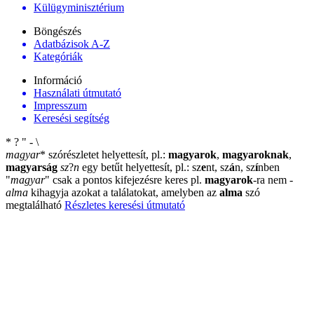
Külügyminisztérium
Böngészés
Adatbázisok A-Z
Kategóriák
Információ
Használati útmutató
Impresszum
Keresési segítség
*
?
"
-
\
magyar
*
szórészletet helyettesít, pl.:
magyarok
,
magyaroknak
,
magyarság
sz
?
n
egy betűt helyettesít, pl.: sz
e
nt, sz
á
n, sz
í
nben
"
magyar
"
csak a pontos kifejezésre keres pl.
magyarok
-ra nem
-
alma
kihagyja azokat a találatokat, amelyben az
alma
szó
megtalálható
Részletes keresési útmutató