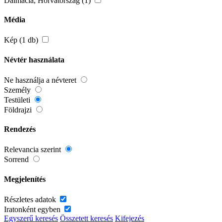
Dalmácia, Horvátország (1)
Média
Kép (1 db)
Névtér használata
Ne használja a névteret
Személy
Testületi
Földrajzi
Rendezés
Relevancia szerint
Sorrend
Megjelenítés
Részletes adatok
Iratonként egyben
Egyszerű keresés
Összetett keresés
Kifejezés