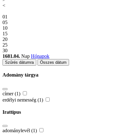
<
01
05
10
15
20
25
30
1681.04.
Nap
Hónapok
Szűrés dátumra
Összes dátum
Adomány tárgya
címer (1)
erdélyi nemesség (1)
Irattípus
adománylevél (1)