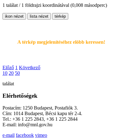
1 találat / 1 földrajzi koordinátával
(0,008 másodperc)
ikon nézet
lista nézet
térkép
A térkép megjelenítéséhez elöbb keressen!
Előző
1
Következő
10
20
50
találat
Elérhetőségek
Postacím: 1250 Budapest, Postafiók 3.
Cím: 1014 Budapest, Bécsi kapu tér 2-4.
Tel.: +36 1 225 2843, +36 1 225 2844
E-mail: info@mnl.gov.hu
e-mail
facebook
vimeo