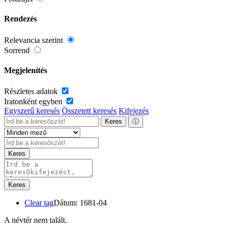
Rendezés
Relevancia szerint
Sorrend
Megjelenítés
Részletes adatok
Iratonként egyben
Egyszerű keresés
Összetett keresés
Kifejezés
Keres
ⓘ
Keres
Keres
Clear tag
Dátum: 1681-04
A névtér nem talált.