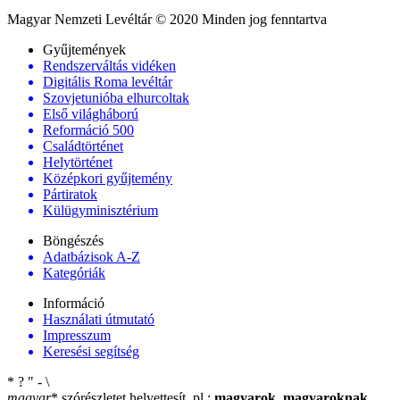
Magyar Nemzeti Levéltár © 2020 Minden jog fenntartva
Gyűjtemények
Rendszerváltás vidéken
Digitális Roma levéltár
Szovjetunióba elhurcoltak
Első világháború
Reformáció 500
Családtörténet
Helytörténet
Középkori gyűjtemény
Pártiratok
Külügyminisztérium
Böngészés
Adatbázisok A-Z
Kategóriák
Információ
Használati útmutató
Impresszum
Keresési segítség
*
?
"
-
\
magyar
*
szórészletet helyettesít, pl.:
magyarok
,
magyaroknak
,