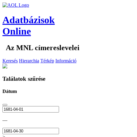
Adatbázisok
Online
Az MNL címereslevelei
Keresés
Hierarchia
Térkép
Információ
Találatok szűrése
Dátum
—
>