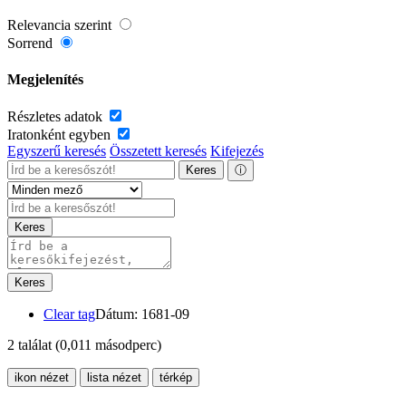
Relevancia szerint
Sorrend
Megjelenítés
Részletes adatok
Iratonként egyben
Egyszerű keresés
Összetett keresés
Kifejezés
Keres
ⓘ
Keres
Keres
Clear tag
Dátum: 1681-09
2 találat
(0,011 másodperc)
ikon nézet
lista nézet
térkép