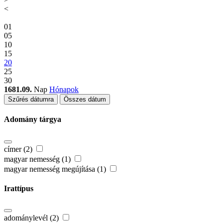
<
01
05
10
15
20
25
30
1681.09.
Nap
Hónapok
Szűrés dátumra
Összes dátum
Adomány tárgya
címer (2)
magyar nemesség (1)
magyar nemesség megújítása (1)
Irattípus
adománylevél (2)