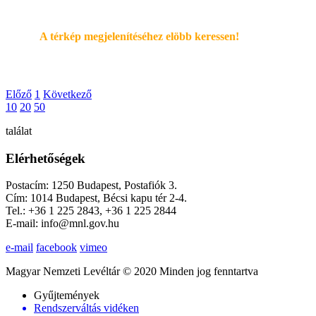
A térkép megjelenítéséhez elöbb keressen!
Előző
1
Következő
10
20
50
találat
Elérhetőségek
Postacím: 1250 Budapest, Postafiók 3.
Cím: 1014 Budapest, Bécsi kapu tér 2-4.
Tel.: +36 1 225 2843, +36 1 225 2844
E-mail: info@mnl.gov.hu
e-mail
facebook
vimeo
Magyar Nemzeti Levéltár © 2020 Minden jog fenntartva
Gyűjtemények
Rendszerváltás vidéken