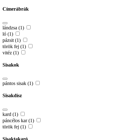
Címerábrák
lándzsa (1)
ló (1)
pázsit (1)
török fej (1)
vitéz (1)
Sisakok
pántos sisak (1)
Sisakdísz
kard (1)
páncélos kar (1)
török fej (1)
Sisaktakaró