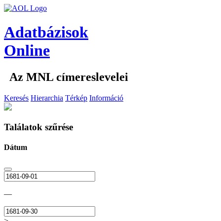
Adatbázisok
Online
Az MNL címereslevelei
Keresés
Hierarchia
Térkép
Információ
Találatok szűrése
Dátum
—
>