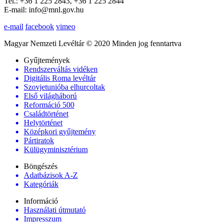
Tel.: +36 1 225 2843, +36 1 225 2844
E-mail: info@mnl.gov.hu
e-mail
facebook
vimeo
Magyar Nemzeti Levéltár © 2020 Minden jog fenntartva
Gyűjtemények
Rendszerváltás vidéken
Digitális Roma levéltár
Szovjetunióba elhurcoltak
Első világháború
Reformáció 500
Családtörténet
Helytörténet
Középkori gyűjtemény
Pártiratok
Külügyminisztérium
Böngészés
Adatbázisok A-Z
Kategóriák
Információ
Használati útmutató
Impresszum