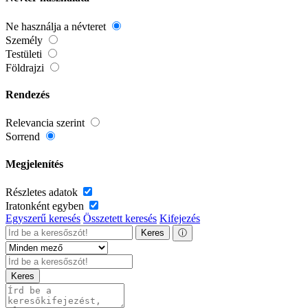
Ne használja a névteret
Személy
Testületi
Földrajzi
Rendezés
Relevancia szerint
Sorrend
Megjelenítés
Részletes adatok
Iratonként egyben
Egyszerű keresés
Összetett keresés
Kifejezés
Keres
ⓘ
Keres