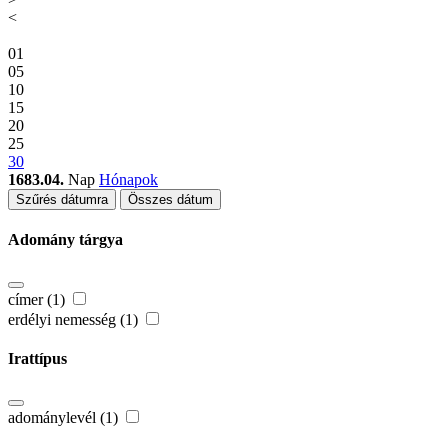
<
01
05
10
15
20
25
30
1683.04.
Nap
Hónapok
Szűrés dátumra
Összes dátum
Adomány tárgya
címer (1)
erdélyi nemesség (1)
Irattípus
adománylevél (1)