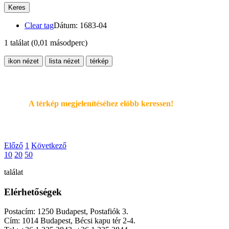
Keres
Clear tag
Dátum: 1683-04
1 találat
(0,01 másodperc)
ikon nézet
lista nézet
térkép
A térkép megjelenítéséhez elöbb keressen!
Előző
1
Következő
10
20
50
találat
Elérhetőségek
Postacím: 1250 Budapest, Postafiók 3.
Cím: 1014 Budapest, Bécsi kapu tér 2-4.