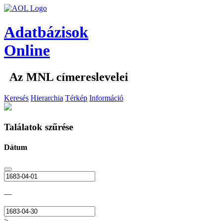
Adatbázisok
Online
Az MNL címereslevelei
Keresés
Hierarchia
Térkép
Információ
Találatok szűrése
Dátum
—
>