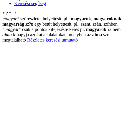
Keresési segítség
*
?
"
-
\
magyar
*
szórészletet helyettesít, pl.:
magyarok
,
magyaroknak
,
magyarság
sz
?
n
egy betűt helyettesít, pl.: sz
e
nt, sz
á
n, sz
í
nben
"
magyar
"
csak a pontos kifejezésre keres pl.
magyarok
-ra nem
-
alma
kihagyja azokat a találatokat, amelyben az
alma
szó
megtalálható
Részletes keresési útmutató