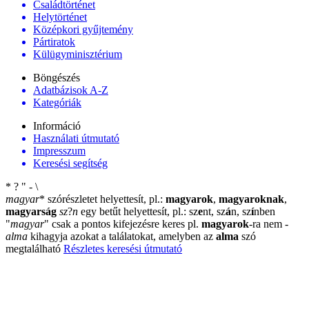
Családtörténet
Helytörténet
Középkori gyűjtemény
Pártiratok
Külügyminisztérium
Böngészés
Adatbázisok A-Z
Kategóriák
Információ
Használati útmutató
Impresszum
Keresési segítség
*
?
"
-
\
magyar
*
szórészletet helyettesít, pl.:
magyarok
,
magyaroknak
,
magyarság
sz
?
n
egy betűt helyettesít, pl.: sz
e
nt, sz
á
n, sz
í
nben
"
magyar
"
csak a pontos kifejezésre keres pl.
magyarok
-ra nem
-
alma
kihagyja azokat a találatokat, amelyben az
alma
szó
megtalálható
Részletes keresési útmutató