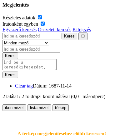
Megjelenítés
Részletes adatok
Iratonként egyben
Egyszerű keresés
Összetett keresés
Kifejezés
Keres
ⓘ
Keres
Keres
Clear tag
Dátum: 1687-11-14
2 találat / 2 földrajzi koordinátával
(0,01 másodperc)
ikon nézet
lista nézet
térkép
A térkép megjelenítéséhez elöbb keressen!