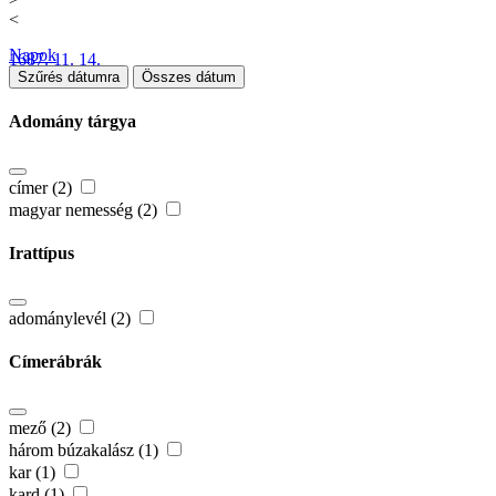
<
Napok
1687. 11. 14.
Szűrés dátumra
Összes dátum
Adomány tárgya
címer (2)
magyar nemesség (2)
Irattípus
adománylevél (2)
Címerábrák
mező (2)
három búzakalász (1)
kar (1)
kard (1)