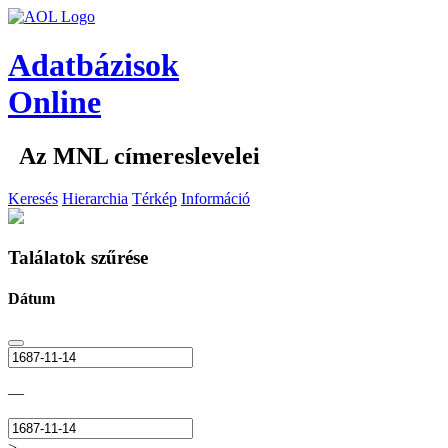
Adatbázisok
Online
Az MNL címereslevelei
Keresés
Hierarchia
Térkép
Információ
Találatok szűrése
Dátum
—
>