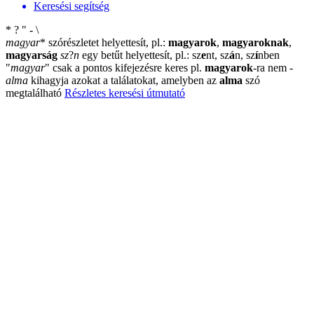
Keresési segítség
*
?
"
-
\
magyar
*
szórészletet helyettesít, pl.:
magyarok
,
magyaroknak
,
magyarság
sz
?
n
egy betűt helyettesít, pl.: sz
e
nt, sz
á
n, sz
í
nben
"
magyar
"
csak a pontos kifejezésre keres pl.
magyarok
-ra nem
-
alma
kihagyja azokat a találatokat, amelyben az
alma
szó
megtalálható
Részletes keresési útmutató