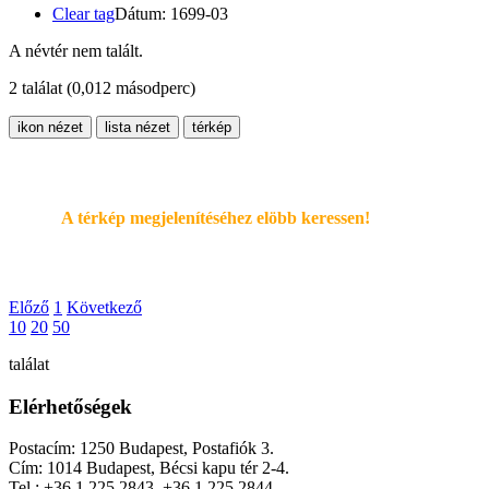
Clear tag
Dátum: 1699-03
A névtér nem talált.
2 találat
(0,012 másodperc)
ikon nézet
lista nézet
térkép
A térkép megjelenítéséhez elöbb keressen!
Előző
1
Következő
10
20
50
találat
Elérhetőségek
Postacím: 1250 Budapest, Postafiók 3.
Cím: 1014 Budapest, Bécsi kapu tér 2-4.
Tel.: +36 1 225 2843, +36 1 225 2844