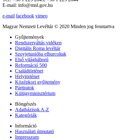
E-mail: info@mnl.gov.hu
e-mail
facebook
vimeo
Magyar Nemzeti Levéltár © 2020 Minden jog fenntartva
Gyűjtemények
Rendszerváltás vidéken
Digitális Roma levéltár
Szovjetunióba elhurcoltak
Első világháború
Reformáció 500
Családtörténet
Helytörténet
Középkori gyűjtemény
Pártiratok
Külügyminisztérium
Böngészés
Adatbázisok A-Z
Kategóriák
Információ
Használati útmutató
Impresszum