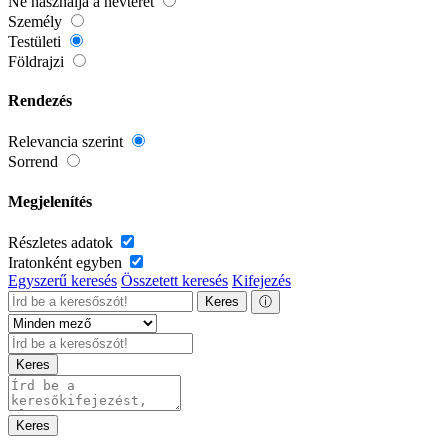
Ne használja a névteret
Személy
Testületi
Földrajzi
Rendezés
Relevancia szerint
Sorrend
Megjelenítés
Részletes adatok
Iratonként egyben
Egyszerű keresés
Összetett keresés
Kifejezés
Keres
ⓘ
Keres
Keres