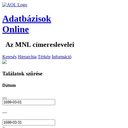
Adatbázisok
Online
Az MNL címereslevelei
Keresés
Hierarchia
Térkép
Információ
Találatok szűrése
Dátum
—
>