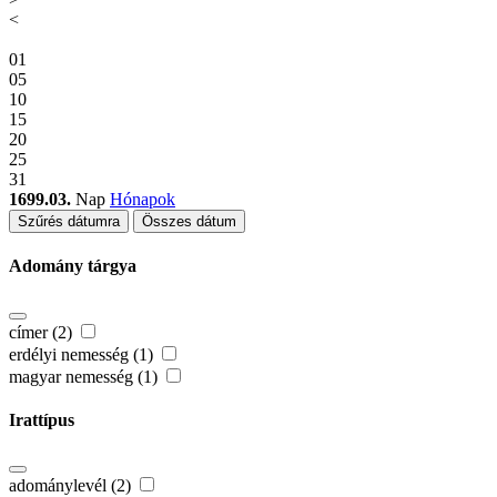
<
01
05
10
15
20
25
31
1699.03.
Nap
Hónapok
Szűrés dátumra
Összes dátum
Adomány tárgya
címer (2)
erdélyi nemesség (1)
magyar nemesség (1)
Irattípus
adománylevél (2)