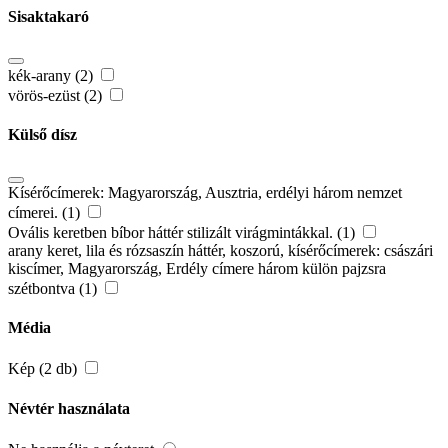
Sisaktakaró
kék-arany (2)
vörös-ezüst (2)
Külső dísz
Kísérőcímerek: Magyarország, Ausztria, erdélyi három nemzet
címerei. (1)
Ovális keretben bíbor háttér stilizált virágmintákkal. (1)
arany keret, lila és rózsaszín háttér, koszorú, kísérőcímerek: császári
kiscímer, Magyarország, Erdély címere három külön pajzsra
szétbontva (1)
Média
Kép (2 db)
Névtér használata