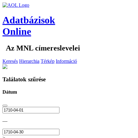
Adatbázisok
Online
Az MNL címereslevelei
Keresés
Hierarchia
Térkép
Információ
Találatok szűrése
Dátum
—
>