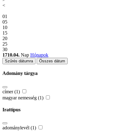
<
01
05
10
15
20
25
30
1710.04.
Nap
Hónapok
Szűrés dátumra
Összes dátum
Adomány tárgya
címer (1)
magyar nemesség (1)
Irattípus
adománylevél (1)