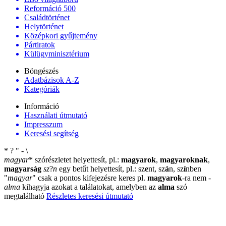
Reformáció 500
Családtörténet
Helytörténet
Középkori gyűjtemény
Pártiratok
Külügyminisztérium
Böngészés
Adatbázisok A-Z
Kategóriák
Információ
Használati útmutató
Impresszum
Keresési segítség
*
?
"
-
\
magyar
*
szórészletet helyettesít, pl.:
magyarok
,
magyaroknak
,
magyarság
sz
?
n
egy betűt helyettesít, pl.: sz
e
nt, sz
á
n, sz
í
nben
"
magyar
"
csak a pontos kifejezésre keres pl.
magyarok
-ra nem
-
alma
kihagyja azokat a találatokat, amelyben az
alma
szó
megtalálható
Részletes keresési útmutató