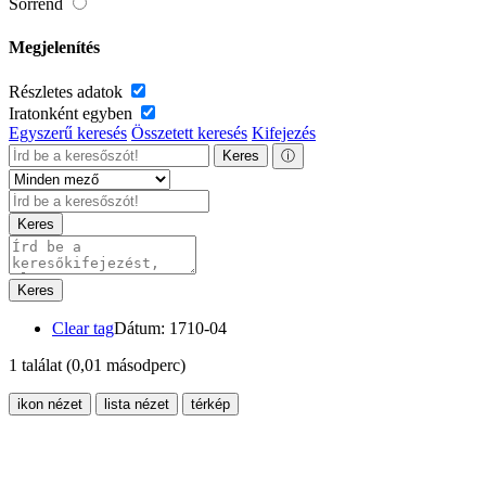
Sorrend
Megjelenítés
Részletes adatok
Iratonként egyben
Egyszerű keresés
Összetett keresés
Kifejezés
Keres
ⓘ
Keres
Keres
Clear tag
Dátum: 1710-04
1 találat
(0,01 másodperc)
ikon nézet
lista nézet
térkép