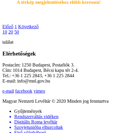
A térkép megjelenítéséhez elöbb keressen!
Előző
1
Következő
10
20
50
találat
Elérhetőségek
Postacím: 1250 Budapest, Postafiók 3.
Cím: 1014 Budapest, Bécsi kapu tér 2-4.
Tel.: +36 1 225 2843, +36 1 225 2844
E-mail: info@mnl.gov.hu
e-mail
facebook
vimeo
Magyar Nemzeti Levéltár © 2020 Minden jog fenntartva
Gyűjtemények
Rendszerváltás vidéken
Digitális Roma levéltár
Szovjetunióba elhurcoltak
Első világháború