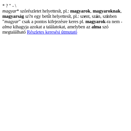
*
?
"
-
\
magyar
*
szórészletet helyettesít, pl.:
magyarok
,
magyaroknak
,
magyarság
sz
?
n
egy betűt helyettesít, pl.: sz
e
nt, sz
á
n, sz
í
nben
"
magyar
"
csak a pontos kifejezésre keres pl.
magyarok
-ra nem
-
alma
kihagyja azokat a találatokat, amelyben az
alma
szó
megtalálható
Részletes keresési útmutató