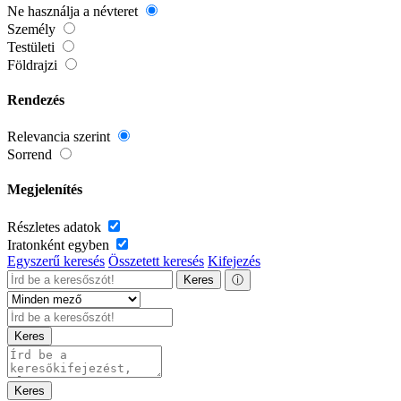
Ne használja a névteret
Személy
Testületi
Földrajzi
Rendezés
Relevancia szerint
Sorrend
Megjelenítés
Részletes adatok
Iratonként egyben
Egyszerű keresés
Összetett keresés
Kifejezés
Keres
ⓘ
Keres
Keres