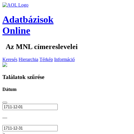
Adatbázisok
Online
Az MNL címereslevelei
Keresés
Hierarchia
Térkép
Információ
Találatok szűrése
Dátum
—
>