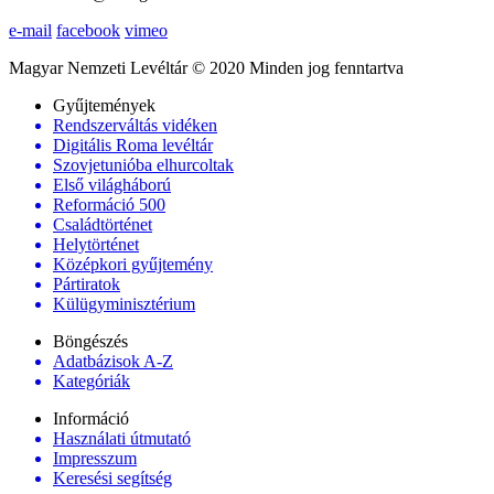
e-mail
facebook
vimeo
Magyar Nemzeti Levéltár © 2020 Minden jog fenntartva
Gyűjtemények
Rendszerváltás vidéken
Digitális Roma levéltár
Szovjetunióba elhurcoltak
Első világháború
Reformáció 500
Családtörténet
Helytörténet
Középkori gyűjtemény
Pártiratok
Külügyminisztérium
Böngészés
Adatbázisok A-Z
Kategóriák
Információ
Használati útmutató
Impresszum
Keresési segítség