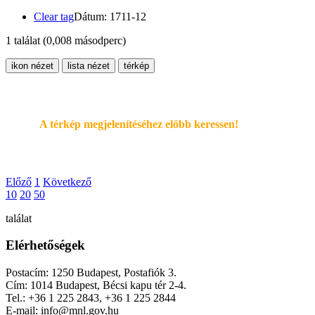
Clear tag
Dátum: 1711-12
1 találat
(0,008 másodperc)
ikon nézet
lista nézet
térkép
A térkép megjelenítéséhez elöbb keressen!
Előző
1
Következő
10
20
50
találat
Elérhetőségek
Postacím: 1250 Budapest, Postafiók 3.
Cím: 1014 Budapest, Bécsi kapu tér 2-4.
Tel.: +36 1 225 2843, +36 1 225 2844
E-mail: info@mnl.gov.hu