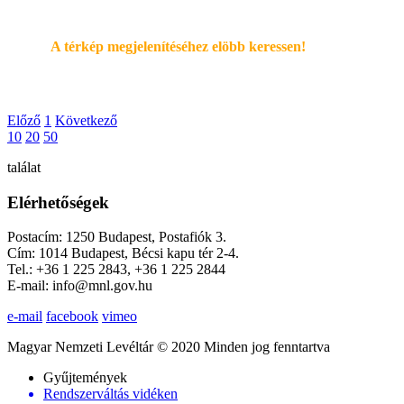
A térkép megjelenítéséhez elöbb keressen!
Előző
1
Következő
10
20
50
találat
Elérhetőségek
Postacím: 1250 Budapest, Postafiók 3.
Cím: 1014 Budapest, Bécsi kapu tér 2-4.
Tel.: +36 1 225 2843, +36 1 225 2844
E-mail: info@mnl.gov.hu
e-mail
facebook
vimeo
Magyar Nemzeti Levéltár © 2020 Minden jog fenntartva
Gyűjtemények
Rendszerváltás vidéken