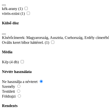
kék-arany (1)
vörös-ezüst (1)
Külső dísz
Kísérőcímerek: Magyarország, Ausztria, Csehország, Erdély címerébő
Ovális keret bíbor háttérrel. (1)
Média
Kép (4 db)
Névtér használata
Ne használja a névteret
Személy
Testületi
Földrajzi
Rendezés