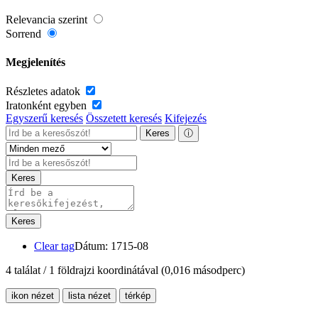
Relevancia szerint
Sorrend
Megjelenítés
Részletes adatok
Iratonként egyben
Egyszerű keresés
Összetett keresés
Kifejezés
Keres
ⓘ
Keres
Keres
Clear tag
Dátum: 1715-08
4 találat / 1 földrajzi koordinátával
(0,016 másodperc)
ikon nézet
lista nézet
térkép