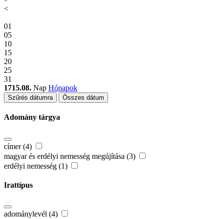
<
01
05
10
15
20
25
31
1715.08.
Nap
Hónapok
Szűrés dátumra
Összes dátum
Adomány tárgya
címer (4)
magyar és erdélyi nemesség megújítása (3)
erdélyi nemesség (1)
Irattípus
adománylevél (4)