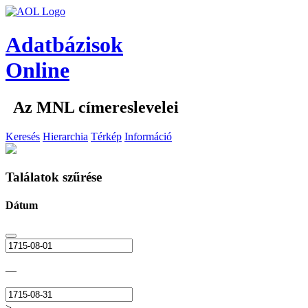
Adatbázisok
Online
Az MNL címereslevelei
Keresés
Hierarchia
Térkép
Információ
Találatok szűrése
Dátum
—
>