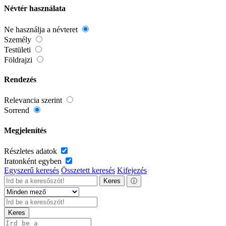
Névtér használata
Ne használja a névteret
Személy
Testületi
Földrajzi
Rendezés
Relevancia szerint
Sorrend
Megjelenítés
Részletes adatok
Iratonként egyben
Egyszerű keresés
Összetett keresés
Kifejezés
Keres
ⓘ
Keres