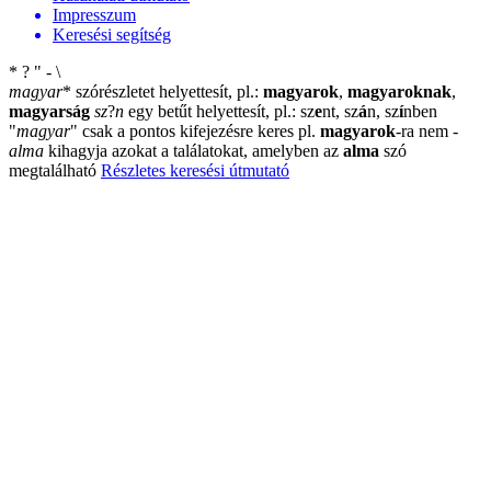
Impresszum
Keresési segítség
*
?
"
-
\
magyar
*
szórészletet helyettesít, pl.:
magyarok
,
magyaroknak
,
magyarság
sz
?
n
egy betűt helyettesít, pl.: sz
e
nt, sz
á
n, sz
í
nben
"
magyar
"
csak a pontos kifejezésre keres pl.
magyarok
-ra nem
-
alma
kihagyja azokat a találatokat, amelyben az
alma
szó
megtalálható
Részletes keresési útmutató