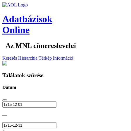
Adatbázisok
Online
Az MNL címereslevelei
Keresés
Hierarchia
Térkép
Információ
Találatok szűrése
Dátum
—
>