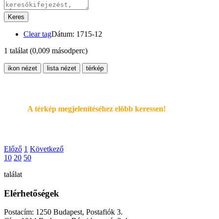
Keres
Clear tag
Dátum: 1715-12
1 találat
(0,009 másodperc)
ikon nézet
lista nézet
térkép
A térkép megjelenítéséhez elöbb keressen!
Előző
1
Következő
10
20
50
találat
Elérhetőségek
Postacím: 1250 Budapest, Postafiók 3.