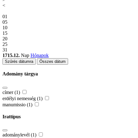
<
01
05
10
15
20
25
31
1715.12.
Nap
Hónapok
Szűrés dátumra
Összes dátum
Adomány tárgya
címer (1)
erdélyi nemesség (1)
manumissio (1)
Irattípus
adománylevél (1)