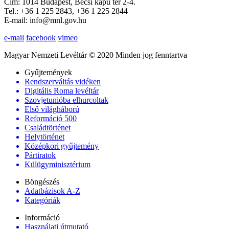
Cím: 1014 Budapest, Bécsi kapu tér 2-4.
Tel.: +36 1 225 2843, +36 1 225 2844
E-mail: info@mnl.gov.hu
e-mail
facebook
vimeo
Magyar Nemzeti Levéltár © 2020 Minden jog fenntartva
Gyűjtemények
Rendszerváltás vidéken
Digitális Roma levéltár
Szovjetunióba elhurcoltak
Első világháború
Reformáció 500
Családtörténet
Helytörténet
Középkori gyűjtemény
Pártiratok
Külügyminisztérium
Böngészés
Adatbázisok A-Z
Kategóriák
Információ
Használati útmutató