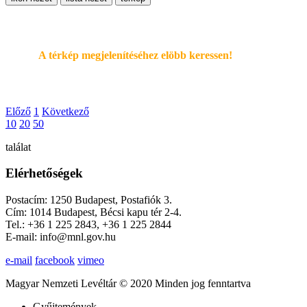
A térkép megjelenítéséhez elöbb keressen!
Előző
1
Következő
10
20
50
találat
Elérhetőségek
Postacím: 1250 Budapest, Postafiók 3.
Cím: 1014 Budapest, Bécsi kapu tér 2-4.
Tel.: +36 1 225 2843, +36 1 225 2844
E-mail: info@mnl.gov.hu
e-mail
facebook
vimeo
Magyar Nemzeti Levéltár © 2020 Minden jog fenntartva
Gyűjtemények