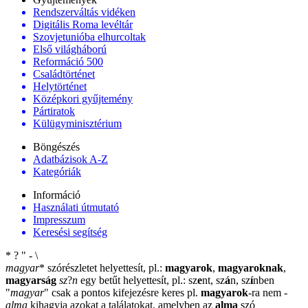
Rendszerváltás vidéken
Digitális Roma levéltár
Szovjetunióba elhurcoltak
Első világháború
Reformáció 500
Családtörténet
Helytörténet
Középkori gyűjtemény
Pártiratok
Külügyminisztérium
Böngészés
Adatbázisok A-Z
Kategóriák
Információ
Használati útmutató
Impresszum
Keresési segítség
*
?
"
-
\
magyar
*
szórészletet helyettesít, pl.:
magyarok
,
magyaroknak
,
magyarság
sz
?
n
egy betűt helyettesít, pl.: sz
e
nt, sz
á
n, sz
í
nben
"
magyar
"
csak a pontos kifejezésre keres pl.
magyarok
-ra nem
-
alma
kihagyja azokat a találatokat, amelyben az
alma
szó