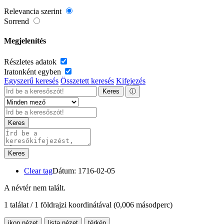
Relevancia szerint
Sorrend
Megjelenítés
Részletes adatok
Iratonként egyben
Egyszerű keresés
Összetett keresés
Kifejezés
Keres
ⓘ
Keres
Keres
Clear tag
Dátum: 1716-02-05
A névtér nem talált.
1 találat / 1 földrajzi koordinátával
(0,006 másodperc)
ikon nézet
lista nézet
térkép