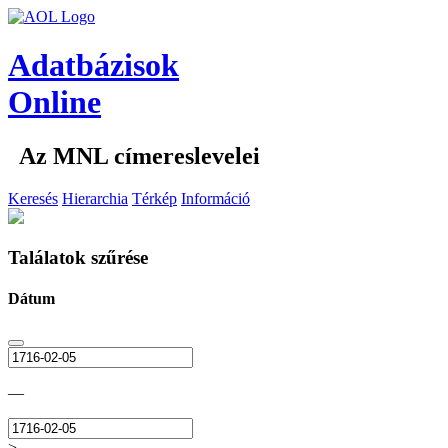
Adatbázisok
Online
Az MNL címereslevelei
Keresés
Hierarchia
Térkép
Információ
Találatok szűrése
Dátum
—
>