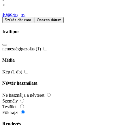
<
Napok
1716. 02. 05.
Szűrés dátumra
Összes dátum
Irattípus
nemességigazolás (1)
Média
Kép (1 db)
Névtér használata
Ne használja a névteret
Személy
Testületi
Földrajzi
Rendezés