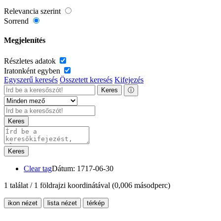
Relevancia szerint
Sorrend
Megjelenítés
Részletes adatok
Iratonként egyben
Egyszerű keresés
Összetett keresés
Kifejezés
Keres
ⓘ
Keres
Keres
Clear tag
Dátum: 1717-06-30
1 találat / 1 földrajzi koordinátával
(0,006 másodperc)
ikon nézet
lista nézet
térkép