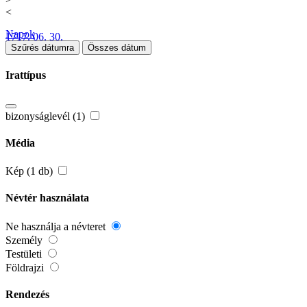
<
Napok
1717. 06. 30.
Szűrés dátumra
Összes dátum
Irattípus
bizonyságlevél (1)
Média
Kép (1 db)
Névtér használata
Ne használja a névteret
Személy
Testületi
Földrajzi
Rendezés