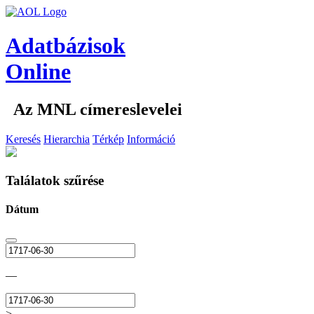
Adatbázisok
Online
Az MNL címereslevelei
Keresés
Hierarchia
Térkép
Információ
Találatok szűrése
Dátum
—
>