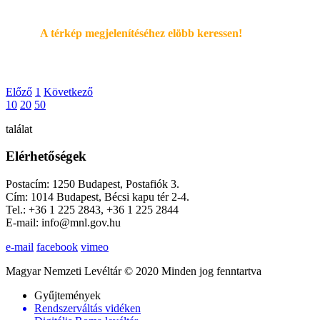
A térkép megjelenítéséhez elöbb keressen!
Előző
1
Következő
10
20
50
találat
Elérhetőségek
Postacím: 1250 Budapest, Postafiók 3.
Cím: 1014 Budapest, Bécsi kapu tér 2-4.
Tel.: +36 1 225 2843, +36 1 225 2844
E-mail: info@mnl.gov.hu
e-mail
facebook
vimeo
Magyar Nemzeti Levéltár © 2020 Minden jog fenntartva
Gyűjtemények
Rendszerváltás vidéken