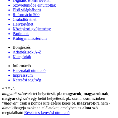
Digitális Roma levéltár
Szovjetunióba elhurcoltak
Első világháború
Reformáció 500
Családtörténet
Helytörténet
Középkori gyűjtemény
Pártiratok
Külügyminisztérium
Böngészés
Adatbázisok A-Z
Kategóriák
Információ
Használati útmutató
Impresszum
Keresési segítség
*
?
"
-
\
magyar
*
szórészletet helyettesít, pl.:
magyarok
,
magyaroknak
,
magyarság
sz
?
n
egy betűt helyettesít, pl.: sz
e
nt, sz
á
n, sz
í
nben
"
magyar
"
csak a pontos kifejezésre keres pl.
magyarok
-ra nem
-
alma
kihagyja azokat a találatokat, amelyben az
alma
szó
megtalálható
Részletes keresési útmutató