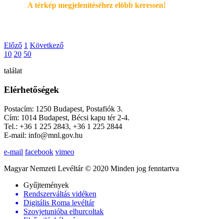
A térkép megjelenítéséhez elöbb keressen!
Előző
1
Következő
10
20
50
találat
Elérhetőségek
Postacím: 1250 Budapest, Postafiók 3.
Cím: 1014 Budapest, Bécsi kapu tér 2-4.
Tel.: +36 1 225 2843, +36 1 225 2844
E-mail: info@mnl.gov.hu
e-mail
facebook
vimeo
Magyar Nemzeti Levéltár © 2020 Minden jog fenntartva
Gyűjtemények
Rendszerváltás vidéken
Digitális Roma levéltár
Szovjetunióba elhurcoltak