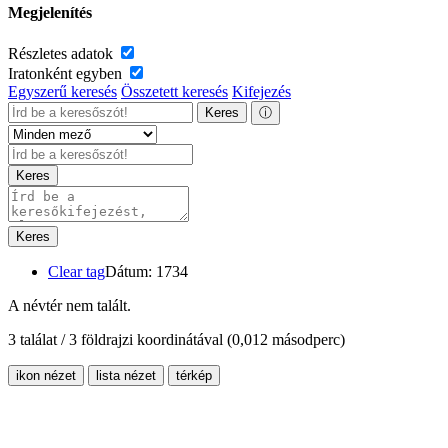
Megjelenítés
Részletes adatok
Iratonként egyben
Egyszerű keresés
Összetett keresés
Kifejezés
Keres
ⓘ
Keres
Keres
Clear tag
Dátum: 1734
A névtér nem talált.
3 találat / 3 földrajzi koordinátával
(0,012 másodperc)
ikon nézet
lista nézet
térkép