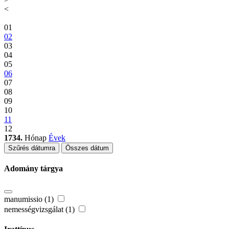
<
01
02
03
04
05
06
07
08
09
10
11
12
1734.
Hónap
Évek
Szűrés dátumra
Összes dátum
Adomány tárgya
manumissio (1)
nemességvizsgálat (1)