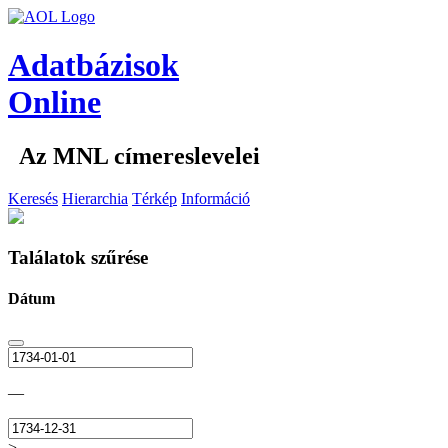
Adatbázisok
Online
Az MNL címereslevelei
Keresés
Hierarchia
Térkép
Információ
Találatok szűrése
Dátum
—
>