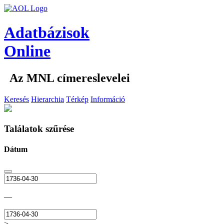
Adatbázisok
Online
Az MNL címereslevelei
Keresés
Hierarchia
Térkép
Információ
Találatok szűrése
Dátum
—
>