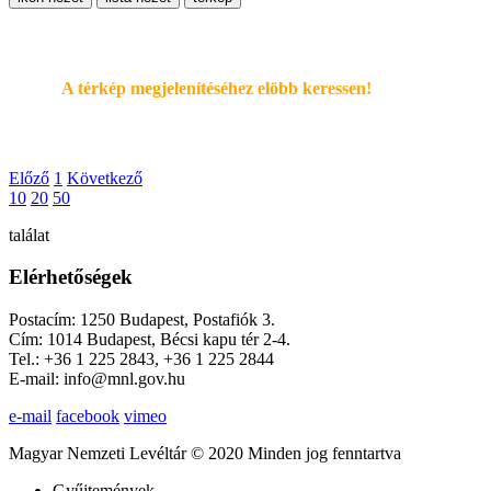
A térkép megjelenítéséhez elöbb keressen!
Előző
1
Következő
10
20
50
találat
Elérhetőségek
Postacím: 1250 Budapest, Postafiók 3.
Cím: 1014 Budapest, Bécsi kapu tér 2-4.
Tel.: +36 1 225 2843, +36 1 225 2844
E-mail: info@mnl.gov.hu
e-mail
facebook
vimeo
Magyar Nemzeti Levéltár © 2020 Minden jog fenntartva
Gyűjtemények