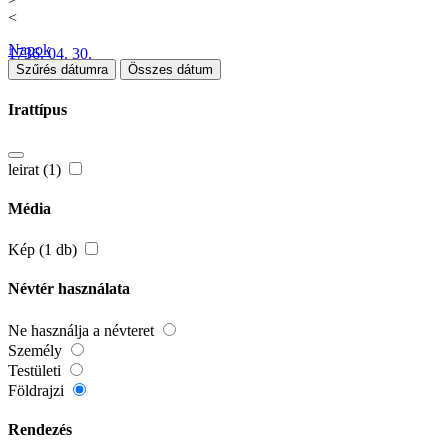
<
Napok
1736. 04. 30.
Szűrés dátumra
Összes dátum
Irattípus
leirat (1)
Média
Kép (1 db)
Névtér használata
Ne használja a névteret
Személy
Testületi
Földrajzi
Rendezés