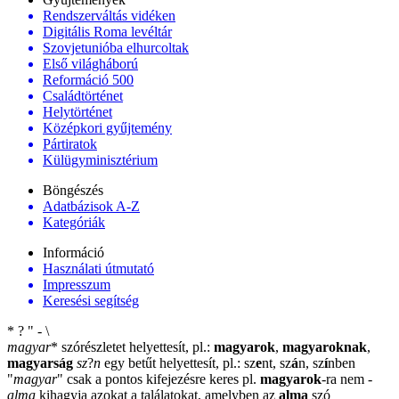
Rendszerváltás vidéken
Digitális Roma levéltár
Szovjetunióba elhurcoltak
Első világháború
Reformáció 500
Családtörténet
Helytörténet
Középkori gyűjtemény
Pártiratok
Külügyminisztérium
Böngészés
Adatbázisok A-Z
Kategóriák
Információ
Használati útmutató
Impresszum
Keresési segítség
*
?
"
-
\
magyar
*
szórészletet helyettesít, pl.:
magyarok
,
magyaroknak
,
magyarság
sz
?
n
egy betűt helyettesít, pl.: sz
e
nt, sz
á
n, sz
í
nben
"
magyar
"
csak a pontos kifejezésre keres pl.
magyarok
-ra nem
-
alma
kihagyja azokat a találatokat, amelyben az
alma
szó