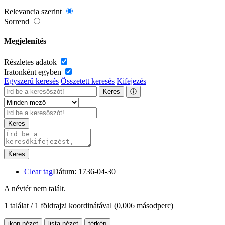
Relevancia szerint
Sorrend
Megjelenítés
Részletes adatok
Iratonként egyben
Egyszerű keresés
Összetett keresés
Kifejezés
Keres
ⓘ
Keres
Keres
Clear tag
Dátum: 1736-04-30
A névtér nem talált.
1 találat / 1 földrajzi koordinátával
(0,006 másodperc)
ikon nézet
lista nézet
térkép