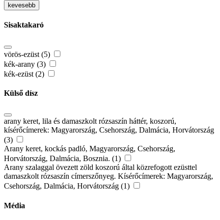
kevesebb
Sisaktakaró
vörös-ezüst (5)
kék-arany (3)
kék-ezüst (2)
Külső dísz
arany keret, lila és damaszkolt rózsaszín háttér, koszorú,
kísérőcímerek: Magyarország, Csehország, Dalmácia, Horvátország
(3)
Arany keret, kockás padló, Magyarország, Csehország,
Horvátország, Dalmácia, Bosznia. (1)
Arany szalaggal övezett zöld koszorú által közrefogott ezüsttel
damaszkolt rózsaszín címerszőnyeg. Kísérőcímerek: Magyarország,
Csehország, Dalmácia, Horvátország (1)
Média