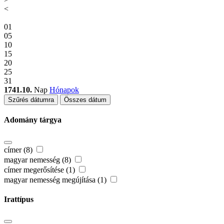
<
01
05
10
15
20
25
31
1741.10.
Nap
Hónapok
Szűrés dátumra
Összes dátum
Adomány tárgya
címer (8)
magyar nemesség (8)
címer megerősítése (1)
magyar nemesség megújítása (1)
Irattípus