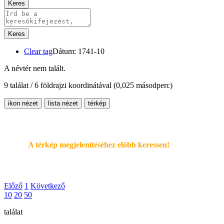
Keres
Keres
Clear tag
Dátum: 1741-10
A névtér nem talált.
9 találat / 6 földrajzi koordinátával
(0,025 másodperc)
ikon nézet
lista nézet
térkép
A térkép megjelenítéséhez elöbb keressen!
Előző
1
Következő
10
20
50
találat