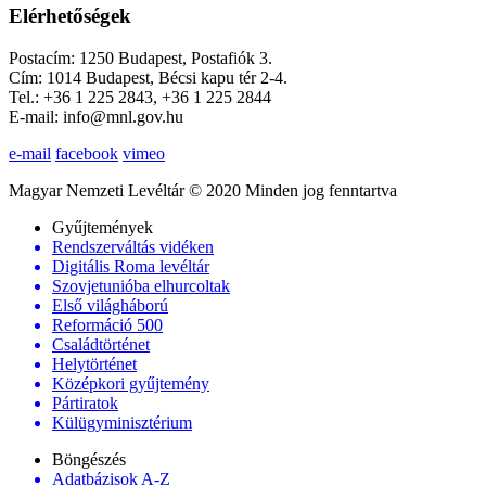
Elérhetőségek
Postacím: 1250 Budapest, Postafiók 3.
Cím: 1014 Budapest, Bécsi kapu tér 2-4.
Tel.: +36 1 225 2843, +36 1 225 2844
E-mail: info@mnl.gov.hu
e-mail
facebook
vimeo
Magyar Nemzeti Levéltár © 2020 Minden jog fenntartva
Gyűjtemények
Rendszerváltás vidéken
Digitális Roma levéltár
Szovjetunióba elhurcoltak
Első világháború
Reformáció 500
Családtörténet
Helytörténet
Középkori gyűjtemény
Pártiratok
Külügyminisztérium
Böngészés
Adatbázisok A-Z