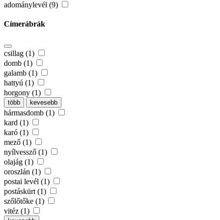
adománylevél (9)
Címerábrák
csillag (1)
domb (1)
galamb (1)
hattyú (1)
horgony (1)
több
kevesebb
hármasdomb (1)
kard (1)
karó (1)
mező (1)
nyílvessző (1)
olajág (1)
oroszlán (1)
postai levél (1)
postáskürt (1)
szőlőtőke (1)
vitéz (1)