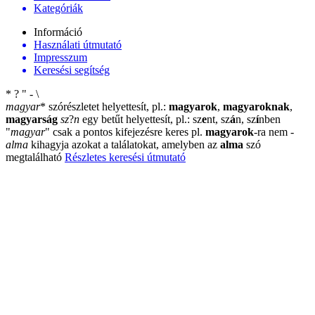
Kategóriák
Információ
Használati útmutató
Impresszum
Keresési segítség
*
?
"
-
\
magyar
*
szórészletet helyettesít, pl.:
magyarok
,
magyaroknak
,
magyarság
sz
?
n
egy betűt helyettesít, pl.: sz
e
nt, sz
á
n, sz
í
nben
"
magyar
"
csak a pontos kifejezésre keres pl.
magyarok
-ra nem
-
alma
kihagyja azokat a találatokat, amelyben az
alma
szó
megtalálható
Részletes keresési útmutató