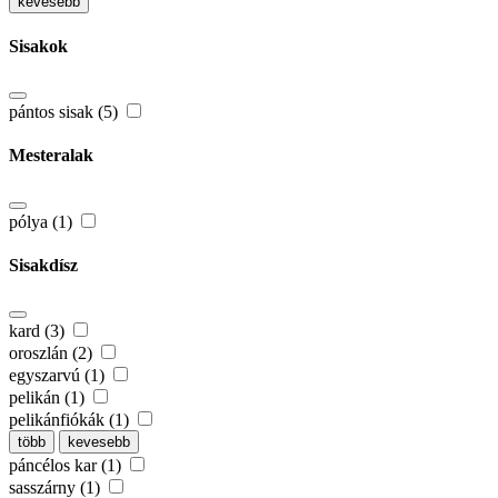
kevesebb
Sisakok
pántos sisak (5)
Mesteralak
pólya (1)
Sisakdísz
kard (3)
oroszlán (2)
egyszarvú (1)
pelikán (1)
pelikánfiókák (1)
több
kevesebb
páncélos kar (1)
sasszárny (1)