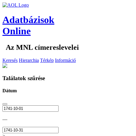
Adatbázisok
Online
Az MNL címereslevelei
Keresés
Hierarchia
Térkép
Információ
Találatok szűrése
Dátum
—
>