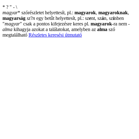
*
?
"
-
\
magyar
*
szórészletet helyettesít, pl.:
magyarok
,
magyaroknak
,
magyarság
sz
?
n
egy betűt helyettesít, pl.: sz
e
nt, sz
á
n, sz
í
nben
"
magyar
"
csak a pontos kifejezésre keres pl.
magyarok
-ra nem
-
alma
kihagyja azokat a találatokat, amelyben az
alma
szó
megtalálható
Részletes keresési útmutató