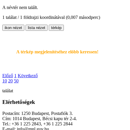
A névtér nem talált.
1 találat / 1 földrajzi koordinátával
(0,007 másodperc)
ikon nézet
lista nézet
térkép
A térkép megjelenítéséhez elöbb keressen!
Előző
1
Következő
10
20
50
találat
Elérhetőségek
Postacím: 1250 Budapest, Postafiók 3.
Cím: 1014 Budapest, Bécsi kapu tér 2-4.
Tel.: +36 1 225 2843, +36 1 225 2844
E-mail: info@mnl.gov.hu