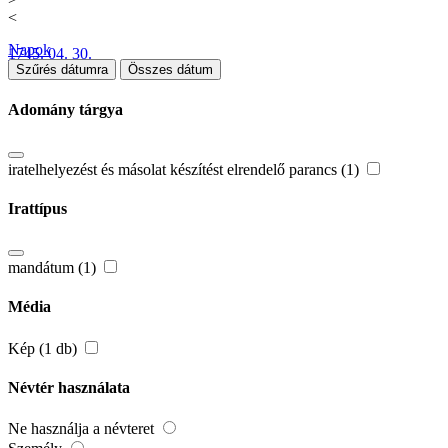
<
Napok
1745. 04. 30.
Szűrés dátumra
Összes dátum
Adomány tárgya
iratelhelyezést és másolat készítést elrendelő parancs (1)
Irattípus
mandátum (1)
Média
Kép (1 db)
Névtér használata
Ne használja a névteret