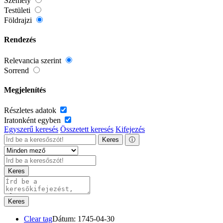
Személy
Testületi
Földrajzi
Rendezés
Relevancia szerint
Sorrend
Megjelenítés
Részletes adatok
Iratonként egyben
Egyszerű keresés
Összetett keresés
Kifejezés
Keres
ⓘ
Keres
Keres
Clear tag
Dátum: 1745-04-30