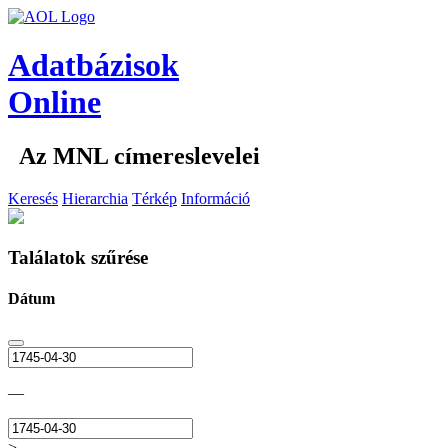
Adatbázisok
Online
Az MNL címereslevelei
Keresés
Hierarchia
Térkép
Információ
Találatok szűrése
Dátum
—
>