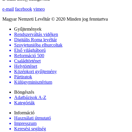
e-mail
facebook
vimeo
Magyar Nemzeti Levéltár © 2020 Minden jog fenntartva
Gyűjtemények
Rendszerváltás vidéken
Digitális Roma levéltár
Szovjetunióba elhurcoltak
Első világháború
Reformáció 500
Családtörténet
Helytörténet
Középkori gyűjtemény
Pártiratok
Külügyminisztérium
Böngészés
Adatbázisok A-Z
Kategóriák
Információ
Használati útmutató
Impresszum
Keresési segítség