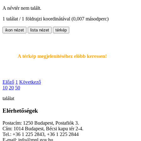
A névtér nem talált.
1 találat / 1 földrajzi koordinátával
(0,007 másodperc)
ikon nézet
lista nézet
térkép
A térkép megjelenítéséhez elöbb keressen!
Előző
1
Következő
10
20
50
találat
Elérhetőségek
Postacím: 1250 Budapest, Postafiók 3.
Cím: 1014 Budapest, Bécsi kapu tér 2-4.
Tel.: +36 1 225 2843, +36 1 225 2844
E-mail: info@mnl.gov.hu