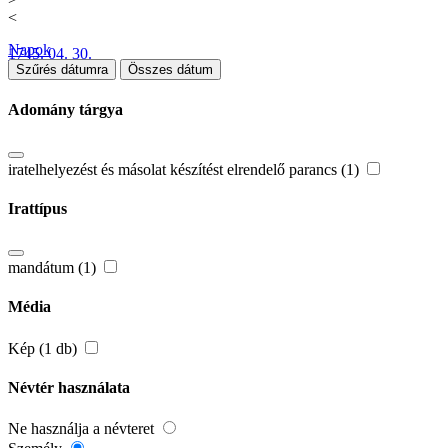
<
Napok
1745. 04. 30.
Szűrés dátumra
Összes dátum
Adomány tárgya
iratelhelyezést és másolat készítést elrendelő parancs (1)
Irattípus
mandátum (1)
Média
Kép (1 db)
Névtér használata
Ne használja a névteret