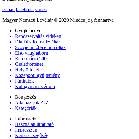
e-mail
facebook
vimeo
Magyar Nemzeti Levéltár © 2020 Minden jog fenntartva
Gyűjtemények
Rendszerváltás vidéken
Digitális Roma levéltár
Szovjetunióba elhurcoltak
Első világháború
Reformáció 500
Családtörténet
Helytörténet
Középkori gyűjtemény
Pártiratok
Külügyminisztérium
Böngészés
Adatbázisok A-Z
Kategóriák
Információ
Használati útmutató
Impresszum
Keresési segítség