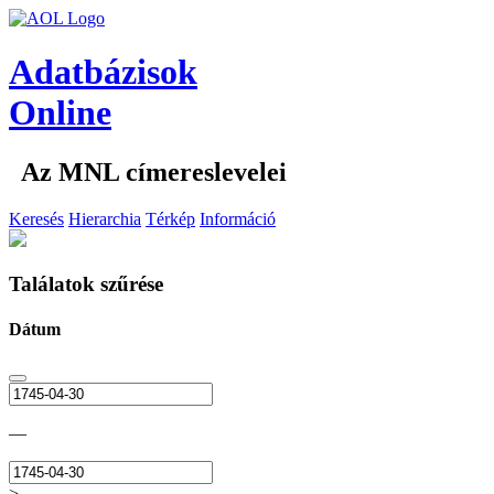
Adatbázisok
Online
Az MNL címereslevelei
Keresés
Hierarchia
Térkép
Információ
Találatok szűrése
Dátum
—
>