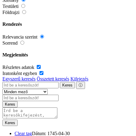
Személy
Testületi
Földrajzi
Rendezés
Relevancia szerint
Sorrend
Megjelenítés
Részletes adatok
Iratonként egyben
Egyszerű keresés
Összetett keresés
Kifejezés
Keres
ⓘ
Keres
Keres
Clear tag
Dátum: 1745-04-30