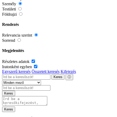
Személy
Testületi
Földrajzi
Rendezés
Relevancia szerint
Sorrend
Megjelenítés
Részletes adatok
Iratonként egyben
Egyszerű keresés
Összetett keresés
Kifejezés
Keres
ⓘ
Keres
Keres