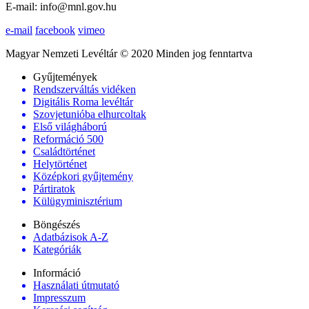
E-mail: info@mnl.gov.hu
e-mail
facebook
vimeo
Magyar Nemzeti Levéltár © 2020 Minden jog fenntartva
Gyűjtemények
Rendszerváltás vidéken
Digitális Roma levéltár
Szovjetunióba elhurcoltak
Első világháború
Reformáció 500
Családtörténet
Helytörténet
Középkori gyűjtemény
Pártiratok
Külügyminisztérium
Böngészés
Adatbázisok A-Z
Kategóriák
Információ
Használati útmutató
Impresszum