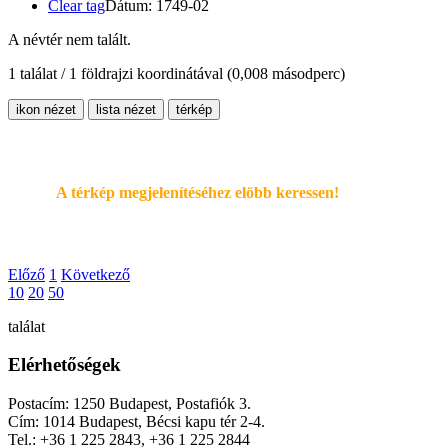
Clear tag
Dátum: 1749-02
A névtér nem talált.
1 találat / 1 földrajzi koordinátával
(0,008 másodperc)
ikon nézet
lista nézet
térkép
A térkép megjelenítéséhez elöbb keressen!
Előző
1
Következő
10
20
50
találat
Elérhetőségek
Postacím: 1250 Budapest, Postafiók 3.
Cím: 1014 Budapest, Bécsi kapu tér 2-4.
Tel.: +36 1 225 2843, +36 1 225 2844