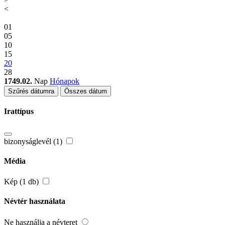
<
01
05
10
15
20
28
1749.02.
Nap
Hónapok
Szűrés dátumra
Összes dátum
Irattípus
bizonyságlevél (1)
Média
Kép (1 db)
Névtér használata
Ne használja a névteret