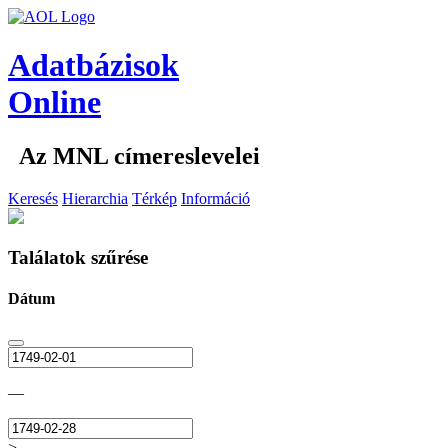
Adatbázisok
Online
Az MNL címereslevelei
Keresés
Hierarchia
Térkép
Információ
Találatok szűrése
Dátum
—
>