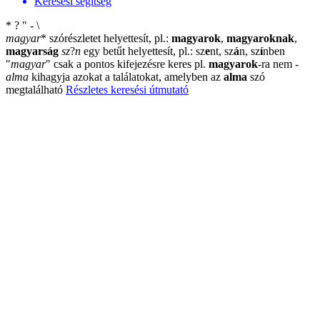
Keresési segítség
*
?
"
-
\
magyar
*
szórészletet helyettesít, pl.:
magyarok
,
magyaroknak
,
magyarság
sz
?
n
egy betűt helyettesít, pl.: sz
e
nt, sz
á
n, sz
í
nben
"
magyar
"
csak a pontos kifejezésre keres pl.
magyarok
-ra nem
-
alma
kihagyja azokat a találatokat, amelyben az
alma
szó
megtalálható
Részletes keresési útmutató