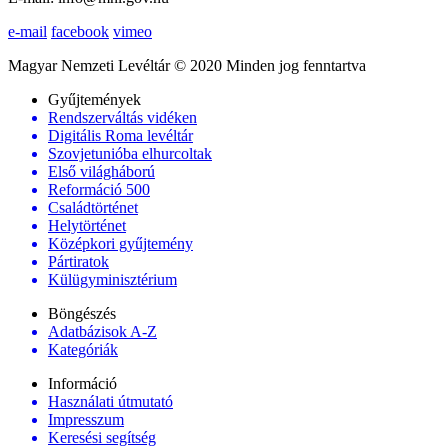
e-mail
facebook
vimeo
Magyar Nemzeti Levéltár © 2020 Minden jog fenntartva
Gyűjtemények
Rendszerváltás vidéken
Digitális Roma levéltár
Szovjetunióba elhurcoltak
Első világháború
Reformáció 500
Családtörténet
Helytörténet
Középkori gyűjtemény
Pártiratok
Külügyminisztérium
Böngészés
Adatbázisok A-Z
Kategóriák
Információ
Használati útmutató
Impresszum
Keresési segítség