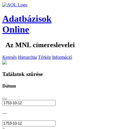
Adatbázisok
Online
Az MNL címereslevelei
Keresés
Hierarchia
Térkép
Információ
Találatok szűrése
Dátum
—
>