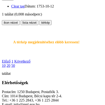
Clear tag
Dátum: 1753-10-12
1 találat
(0,008 másodperc)
ikon nézet
lista nézet
térkép
A térkép megjelenítéséhez elöbb keressen!
Előző
1
Következő
10
20
50
találat
Elérhetőségek
Postacím: 1250 Budapest, Postafiók 3.
Cím: 1014 Budapest, Bécsi kapu tér 2-4.
Tel.: +36 1 225 2843, +36 1 225 2844
E-mail: info@mnl.gov.hu