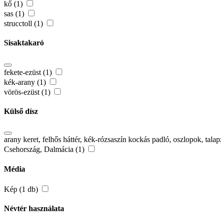
kő (1)
sas (1)
strucctoll (1)
Sisaktakaró
fekete-ezüst (1)
kék-arany (1)
vörös-ezüst (1)
Külső dísz
arany keret, felhős háttér, kék-rózsaszín kockás padló, oszlopok, talapz
Csehország, Dalmácia (1)
Média
Kép (1 db)
Névtér használata