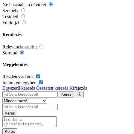
Ne használja a névteret
Személy
Testületi
Földrajzi
Rendezés
Relevancia szerint
Sorrend
Megjelenítés
Részletes adatok
Iratonként egyben
Egyszerű keresés
Összetett keresés
Kifejezés
Keres
ⓘ
Keres
Keres