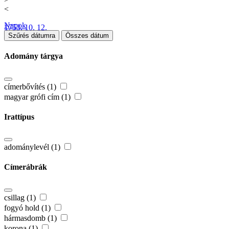
<
Napok
1753. 10. 12.
Szűrés dátumra
Összes dátum
Adomány tárgya
címerbővítés (1)
magyar grófi cím (1)
Irattípus
adománylevél (1)
Címerábrák
csillag (1)
fogyó hold (1)
hármasdomb (1)
korona (1)