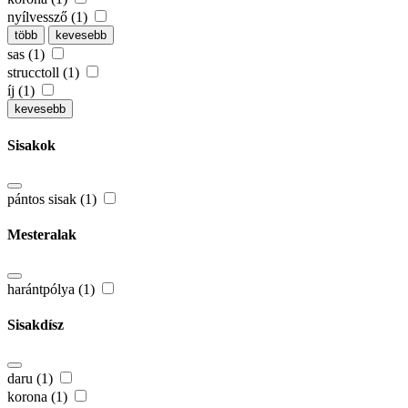
nyílvessző (1)
több
kevesebb
sas (1)
strucctoll (1)
íj (1)
kevesebb
Sisakok
pántos sisak (1)
Mesteralak
harántpólya (1)
Sisakdísz
daru (1)
korona (1)